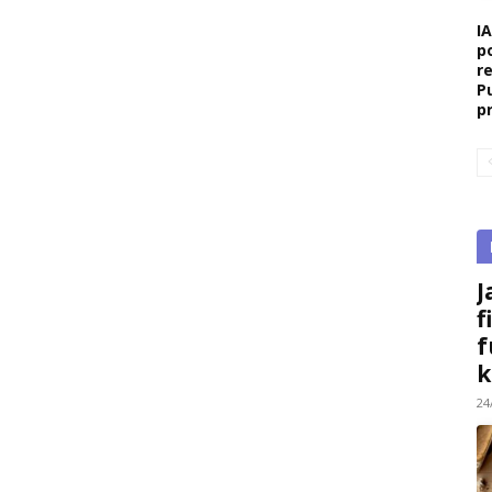
I
p
r
P
p
J
f
f
k
24