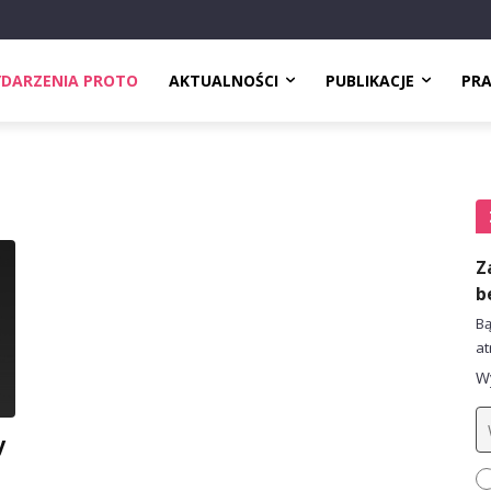
DARZENIA PROTO
AKTUALNOŚCI
PUBLIKACJE
PR
Z
b
Bą
at
Wy
y