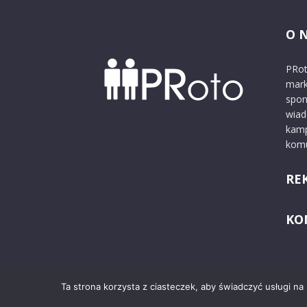
O 
PRot
mark
spon
wiad
kamp
komu
RE
KO
Ta strona korzysta z ciasteczek, aby świadczyć usługi na
© 2024 PRoto.pl