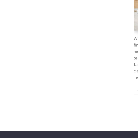
W 
fi
mo
te
fa
ci
in