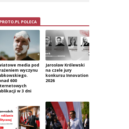
PROTO.PL POLECA
wiatowe media pod
Jarosław Królewski
rażeniem wyczynu
na czele jury
ubkowskiego.
konkursu Innovation
onad 600
2026
nternetowych
blikacji w 3 dni