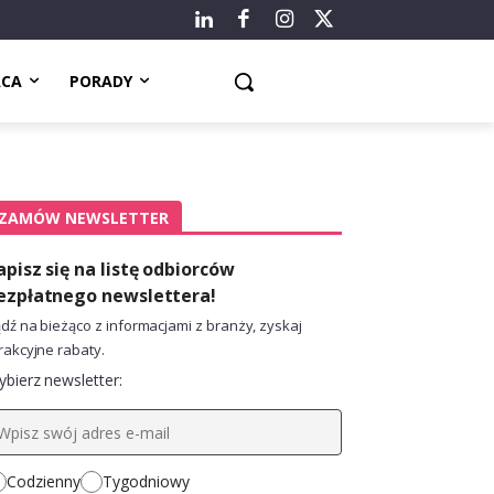
ACA
PORADY
ZAMÓW NEWSLETTER
apisz się na listę odbiorców
ezpłatnego newslettera!
dź na bieżąco z informacjami z branży, zyskaj
rakcyjne rabaty.
bierz newsletter:
Codzienny
Tygodniowy