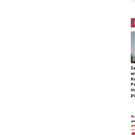
Ś
w
K
P
i
pu