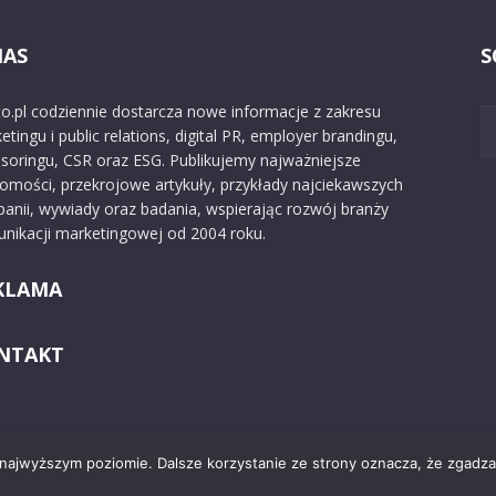
NAS
S
o.pl codziennie dostarcza nowe informacje z zakresu
etingu i public relations, digital PR, employer brandingu,
soringu, CSR oraz ESG. Publikujemy najważniejsze
omości, przekrojowe artykuły, przykłady najciekawszych
anii, wywiady oraz badania, wspierając rozwój branży
nikacji marketingowej od 2004 roku.
KLAMA
NTAKT
 najwyższym poziomie. Dalsze korzystanie ze strony oznacza, że zgadzas
Kontakt
O nas
Reklama
Zast