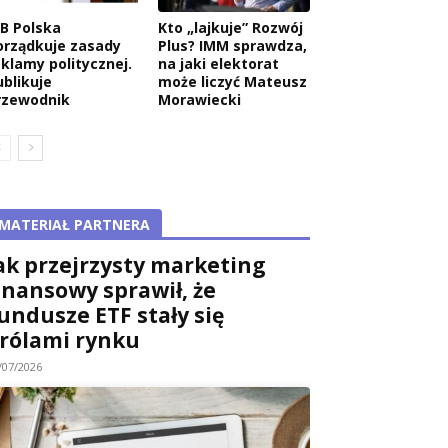
AB Polska
Kto „lajkuje” Rozwój
orządkuje zasady
Plus? IMM sprawdza,
eklamy politycznej.
na jaki elektorat
ublikuje
może liczyć Mateusz
rzewodnik
Morawiecki
MATERIAŁ PARTNERA
ak przejrzysty marketing
inansowy sprawił, że
undusze ETF stały się
rólami rynku
/07/2026