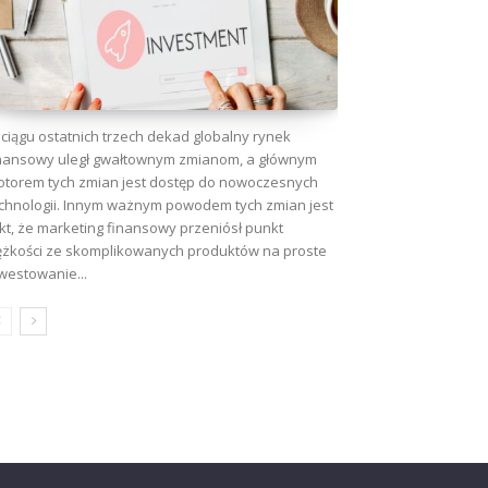
ciągu ostatnich trzech dekad globalny rynek
nansowy uległ gwałtownym zmianom, a głównym
torem tych zmian jest dostęp do nowoczesnych
chnologii. Innym ważnym powodem tych zmian jest
kt, że marketing finansowy przeniósł punkt
ężkości ze skomplikowanych produktów na proste
westowanie...