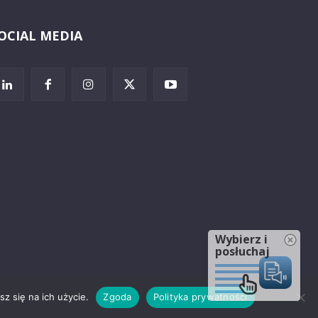
OCIAL MEDIA
Wybierz i
posłuchaj
z się na ich użycie.
Zgoda
Polityka prywatności
rzeżenia prawne