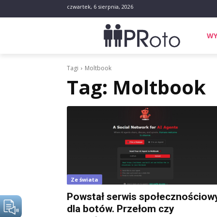
czwartek, 6 sierpnia, 2026
WY
Tagi
Moltbook
Tag:
Moltbook
Ze świata
Powstał serwis społecznościow
dla botów. Przełom czy