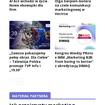
AI Act wchodzi w życie.
Olga Sierpień-Gonera
Nowe obowiązki dla
na czele komunikacji
firm
marketingowej w
Vectrze
„Zawsze pokazujemy
Kongres Wiedzy PRoto
pełny obraz. Dla Ciebie”
x IMM „Marketing B2B:
– Telewizja Polska
from boring to better”
promuje TVP Info i
z akredytacją DIMAQ
„19.30”
MATERIAŁ PARTNERA