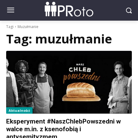
Tagi
Muzułmanie
Tag:
muzułmanie
Aktualności
Eksperyment #NaszChlebPowszedni w
walce m.in. z ksenofobią i
antysemityzmem