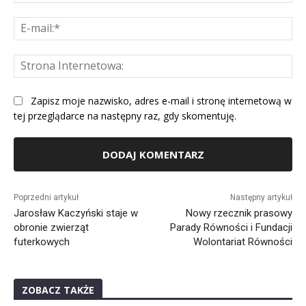
E-
mai
St
Int
Zapisz moje nazwisko, adres e-mail i stronę internetową w
tej przeglądarce na następny raz, gdy skomentuję.
Alternative:
Poprzedni artykuł
Następny artykuł
Jarosław Kaczyński staje w
Nowy rzecznik prasowy
obronie zwierząt
Parady Równości i Fundacji
futerkowych
Wolontariat Równości
ZOBACZ TAKŻE