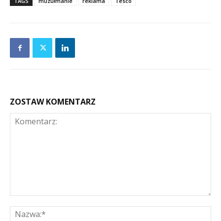
TAGS
muzułmanie
reklama
Tesco
ZOSTAW KOMENTARZ
Komentarz:
Na