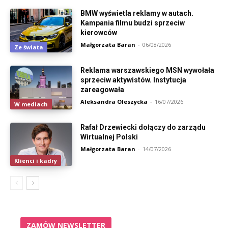
BMW wyświetla reklamy w autach.
Kampania filmu budzi sprzeciw
kierowców
Małgorzata Baran
-
06/08/2026
Ze świata
Reklama warszawskiego MSN wywołała
sprzeciw aktywistów. Instytucja
zareagowała
Aleksandra Oleszycka
-
16/07/2026
W mediach
Rafał Drzewiecki dołączy do zarządu
Wirtualnej Polski
Małgorzata Baran
-
14/07/2026
Klienci i kadry
ZAMÓW NEWSLETTER