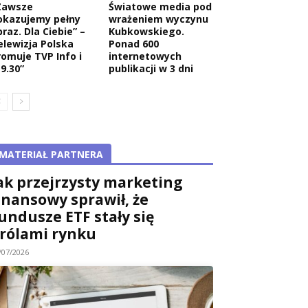
Zawsze
Światowe media pod
okazujemy pełny
wrażeniem wyczynu
raz. Dla Ciebie” –
Kubkowskiego.
elewizja Polska
Ponad 600
romuje TVP Info i
internetowych
9.30”
publikacji w 3 dni
MATERIAŁ PARTNERA
ak przejrzysty marketing
inansowy sprawił, że
undusze ETF stały się
rólami rynku
/07/2026