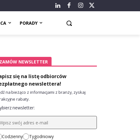
ACA
PORADY
ZAMÓW NEWSLETTER
apisz się na listę odbiorców
ezpłatnego newslettera!
dź na bieżąco z informacjami z branży, zyskaj
rakcyjne rabaty.
bierz newsletter:
Codzienny
Tygodniowy