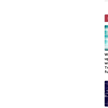
W
u
w
T
f