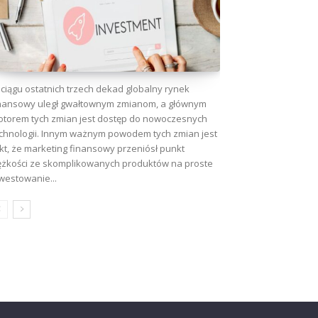
ciągu ostatnich trzech dekad globalny rynek
nansowy uległ gwałtownym zmianom, a głównym
torem tych zmian jest dostęp do nowoczesnych
chnologii. Innym ważnym powodem tych zmian jest
kt, że marketing finansowy przeniósł punkt
ężkości ze skomplikowanych produktów na proste
westowanie...