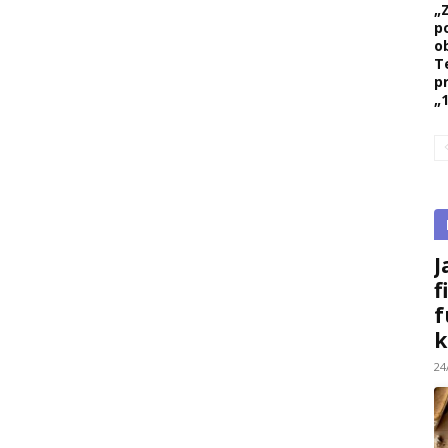
„
p
ob
T
p
„1
J
f
f
k
24