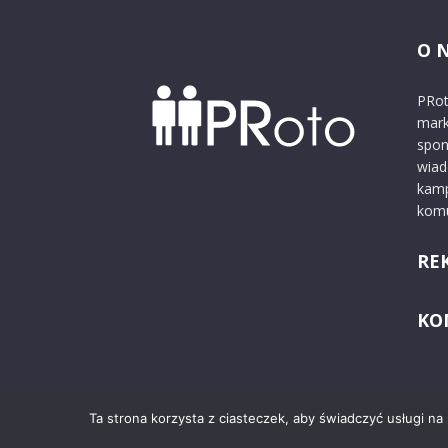
O 
PRot
mark
spon
wiad
kamp
komu
RE
KO
Ta strona korzysta z ciasteczek, aby świadczyć usługi na
© 2024 PRoto.pl