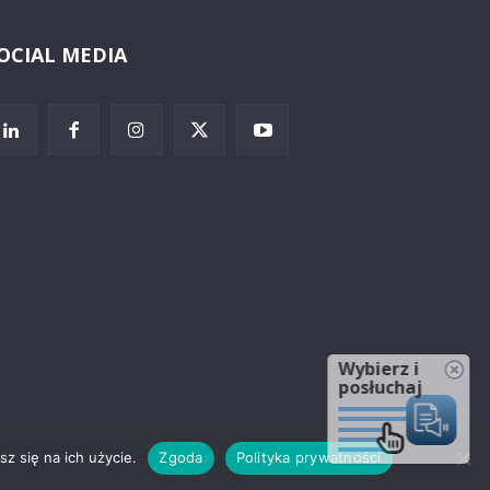
OCIAL MEDIA
Wybierz i
posłuchaj
z się na ich użycie.
Zgoda
Polityka prywatności
rzeżenia prawne