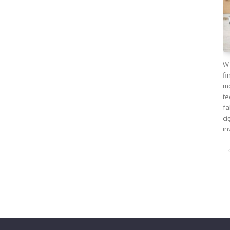
W 
fi
mo
te
fa
ci
in