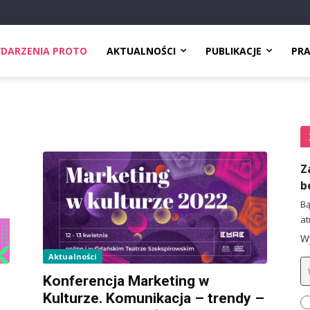
DARZENIA PROTO
AKTUALNOŚCI
PUBLIKACJE
PR
Z
b
Bą
at
Wy
Aktualności
Konferencja Marketing w
Kulturze. Komunikacja – trendy –