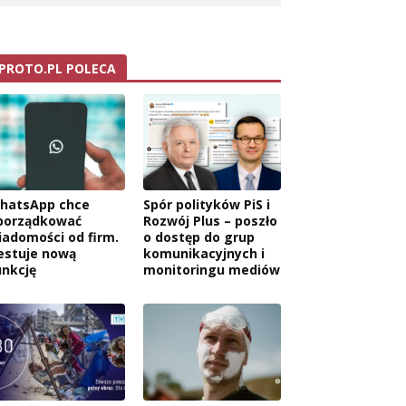
PROTO.PL POLECA
hatsApp chce
Spór polityków PiS i
porządkować
Rozwój Plus – poszło
iadomości od firm.
o dostęp do grup
estuje nową
komunikacyjnych i
unkcję
monitoringu mediów