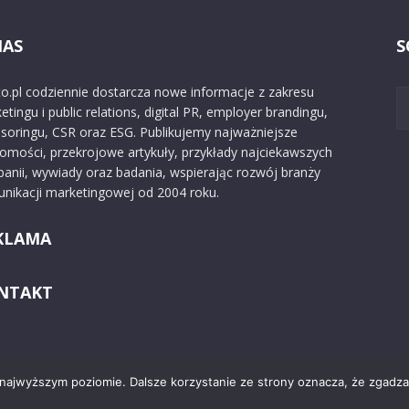
NAS
S
o.pl codziennie dostarcza nowe informacje z zakresu
etingu i public relations, digital PR, employer brandingu,
soringu, CSR oraz ESG. Publikujemy najważniejsze
omości, przekrojowe artykuły, przykłady najciekawszych
anii, wywiady oraz badania, wspierając rozwój branży
nikacji marketingowej od 2004 roku.
KLAMA
NTAKT
 najwyższym poziomie. Dalsze korzystanie ze strony oznacza, że zgadzas
Kontakt
O nas
Reklama
Zast