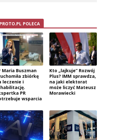
PROTO.PL POLECA
r Maria Buszman
Kto „lajkuje” Rozwój
ruchomiła zbiórkę
Plus? IMM sprawdza,
 leczenie i
na jaki elektorat
habilitację.
może liczyć Mateusz
kspertka PR
Morawiecki
otrzebuje wsparcia