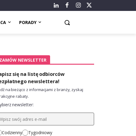
ACA
PORADY
ZAMÓW NEWSLETTER
apisz się na listę odbiorców
ezpłatnego newslettera!
dź na bieżąco z informacjami z branży, zyskaj
rakcyjne rabaty.
bierz newsletter:
Codzienny
Tygodniowy