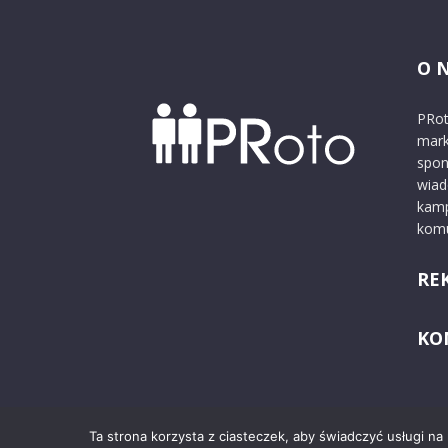
O 
PRot
mark
spon
wiad
kamp
komu
RE
KO
Ta strona korzysta z ciasteczek, aby świadczyć usługi na