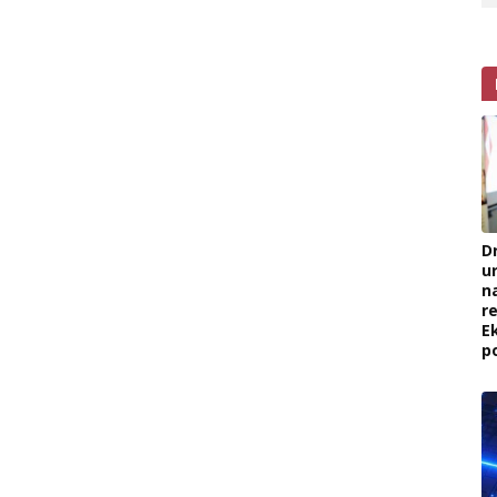
D
u
na
re
E
p