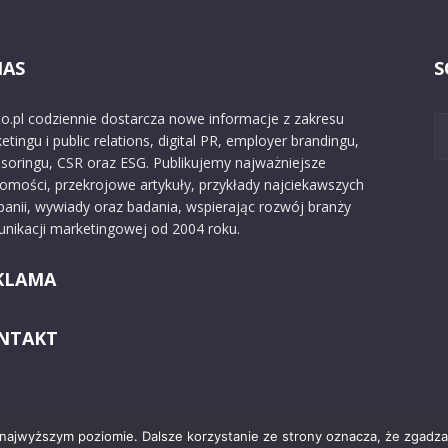
NAS
S
o.pl codziennie dostarcza nowe informacje z zakresu
etingu i public relations, digital PR, employer brandingu,
soringu, CSR oraz ESG. Publikujemy najważniejsze
omości, przekrojowe artykuły, przykłady najciekawszych
anii, wywiady oraz badania, wspierając rozwój branży
nikacji marketingowej od 2004 roku.
KLAMA
NTAKT
 najwyższym poziomie. Dalsze korzystanie ze strony oznacza, że zgadzas