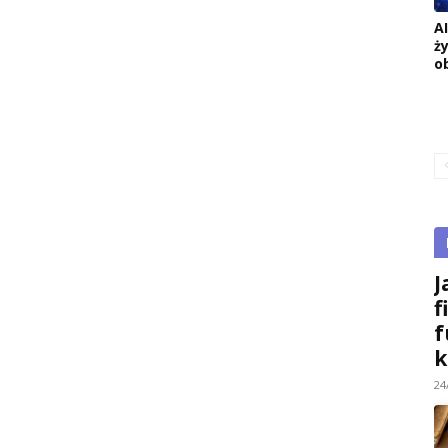
A
ż
o
J
f
f
k
24