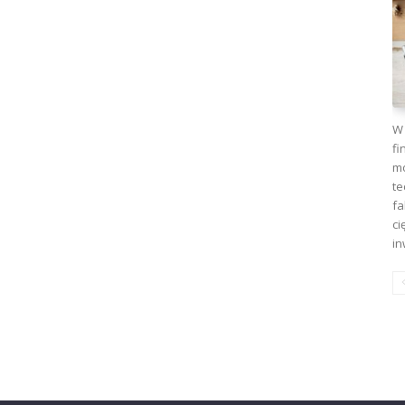
W 
fi
mo
te
fa
ci
in