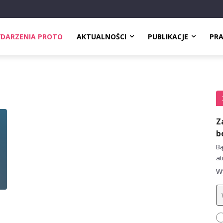
DARZENIA PROTO
AKTUALNOŚCI
PUBLIKACJE
PR
Z
b
Bą
at
Wy