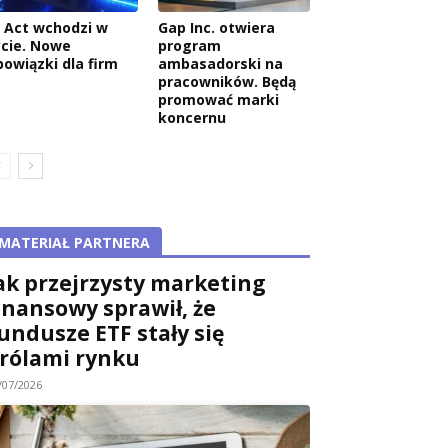
I Act wchodzi w
Gap Inc. otwiera
ycie. Nowe
program
bowiązki dla firm
ambasadorski na
pracowników. Będą
promować marki
koncernu
MATERIAŁ PARTNERA
ak przejrzysty marketing
inansowy sprawił, że
undusze ETF stały się
rólami rynku
/07/2026