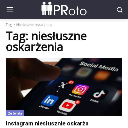
Tagi
Niesłuszne oskarżenia
Tag:
niesłuszne
oskarżenia
Ze świata
Instagram niesłusznie oskarża