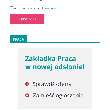
Akceptuję
regulamin
i
politykę prywatności
PRACA