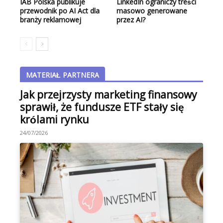
IAB Polska publikuje
LinkedIn ograniczy treści
przewodnik po AI Act dla
masowo generowane
branży reklamowej
przez AI?
MATERIAŁ PARTNERA
Jak przejrzysty marketing finansowy
sprawił, że fundusze ETF stały się
królami rynku
24/07/2026