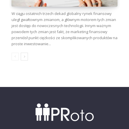
W ciągu ostatnich trzech dekad globalny rynek finansowy
uległ gwałtownym zmianom, a głównym motorem tych zmian
jest dostęp do nowoczesnych technologii. Innym ważnym
powodem tych zmian jest fakt, że marketing finansowy
przeniósł punkt ciężkości ze skomplikowanych produktów na
proste inwestowanie...