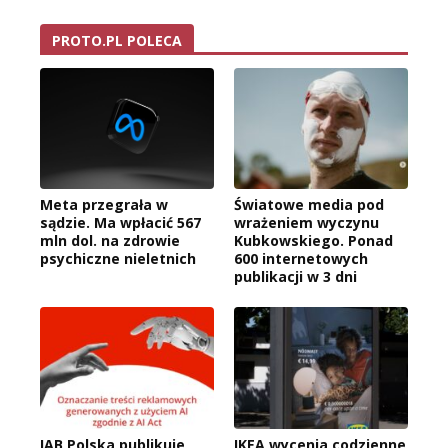
PROTO.PL POLECA
Meta przegrała w
Światowe media pod
sądzie. Ma wpłacić 567
wrażeniem wyczynu
mln dol. na zdrowie
Kubkowskiego. Ponad
psychiczne nieletnich
600 internetowych
publikacji w 3 dni
IAB Polska publikuje
IKEA wycenia codzienne