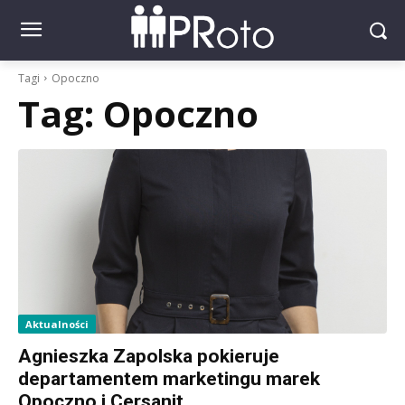
Tagi
Opoczno
Tag:
Opoczno
Aktualności
Agnieszka Zapolska pokieruje
departamentem marketingu marek
Opoczno i Cersanit