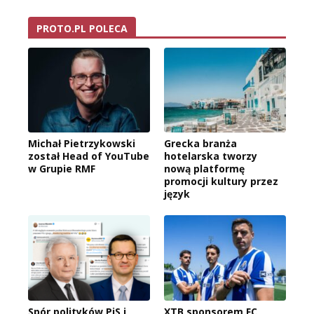
PROTO.PL POLECA
Michał Pietrzykowski
Grecka branża
został Head of YouTube
hotelarska tworzy
w Grupie RMF
nową platformę
promocji kultury przez
język
Spór polityków PiS i
XTB sponsorem FC