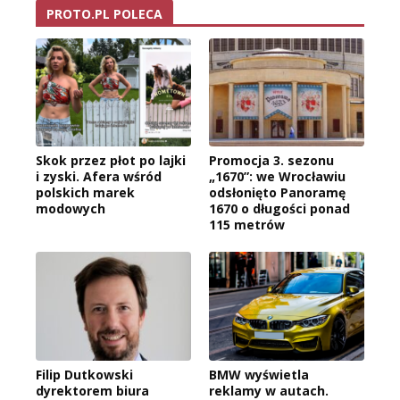
PROTO.PL POLECA
Skok przez płot po lajki
Promocja 3. sezonu
i zyski. Afera wśród
„1670”: we Wrocławiu
polskich marek
odsłonięto Panoramę
modowych
1670 o długości ponad
115 metrów
Filip Dutkowski
BMW wyświetla
dyrektorem biura
reklamy w autach.