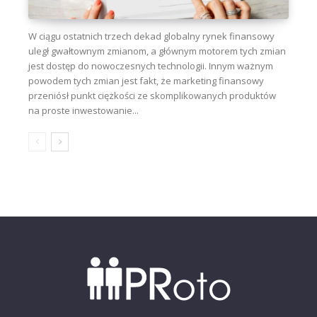
W ciągu ostatnich trzech dekad globalny rynek finansowy
uległ gwałtownym zmianom, a głównym motorem tych zmian
jest dostęp do nowoczesnych technologii. Innym ważnym
powodem tych zmian jest fakt, że marketing finansowy
przeniósł punkt ciężkości ze skomplikowanych produktów
na proste inwestowanie...