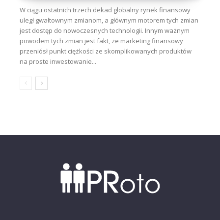
W ciągu ostatnich trzech dekad globalny rynek finansowy
uległ gwałtownym zmianom, a głównym motorem tych zmian
jest dostęp do nowoczesnych technologii. Innym ważnym
powodem tych zmian jest fakt, że marketing finansowy
przeniósł punkt ciężkości ze skomplikowanych produktów
na proste inwestowanie...