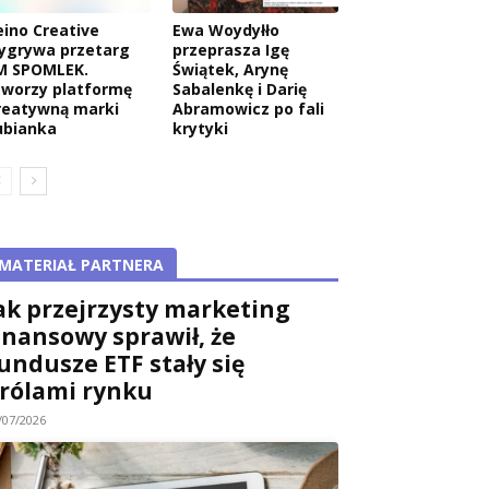
eino Creative
Ewa Woydyłło
ygrywa przetarg
przeprasza Igę
M SPOMLEK.
Świątek, Arynę
tworzy platformę
Sabalenkę i Darię
reatywną marki
Abramowicz po fali
ubianka
krytyki
MATERIAŁ PARTNERA
ak przejrzysty marketing
inansowy sprawił, że
undusze ETF stały się
rólami rynku
/07/2026