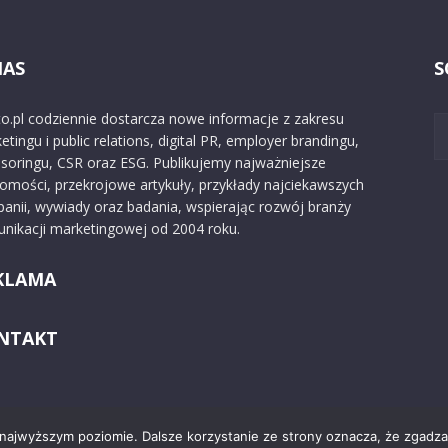
NAS
S
o.pl codziennie dostarcza nowe informacje z zakresu
etingu i public relations, digital PR, employer brandingu,
soringu, CSR oraz ESG. Publikujemy najważniejsze
omości, przekrojowe artykuły, przykłady najciekawszych
anii, wywiady oraz badania, wspierając rozwój branży
nikacji marketingowej od 2004 roku.
KLAMA
NTAKT
 najwyższym poziomie. Dalsze korzystanie ze strony oznacza, że zgadzas