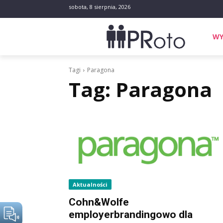
sobota, 8 sierpnia, 2026
WY
Tagi
Paragona
Tag:
Paragona
Aktualności
Cohn&Wolfe
employerbrandingowo dla