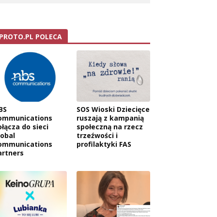
PROTO.PL POLECA
BS
SOS Wioski Dziecięce
ommunications
ruszają z kampanią
ołącza do sieci
społeczną na rzecz
lobal
trzeźwości i
ommunications
profilaktyki FAS
artners