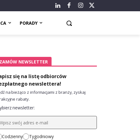
ACA
PORADY
ZAMÓW NEWSLETTER
apisz się na listę odbiorców
ezpłatnego newslettera!
dź na bieżąco z informacjami z branży, zyskaj
rakcyjne rabaty.
bierz newsletter:
Codzienny
Tygodniowy