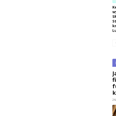
K
w
S
S
k
L
J
f
f
k
24