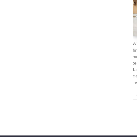
W 
fi
mo
te
fa
ci
in