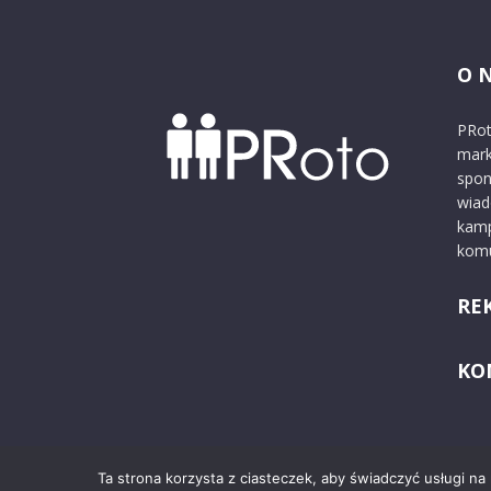
O 
PRot
mark
spon
wiad
kamp
komu
RE
KO
Ta strona korzysta z ciasteczek, aby świadczyć usługi na