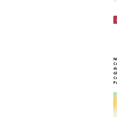
N
C
d
G
C
P