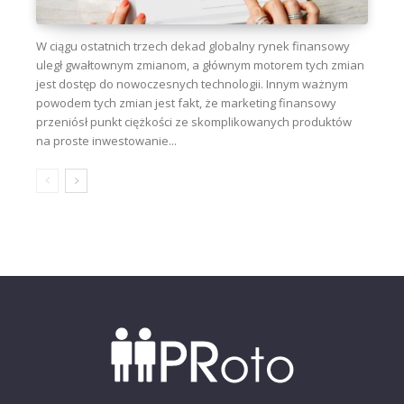
W ciągu ostatnich trzech dekad globalny rynek finansowy
uległ gwałtownym zmianom, a głównym motorem tych zmian
jest dostęp do nowoczesnych technologii. Innym ważnym
powodem tych zmian jest fakt, że marketing finansowy
przeniósł punkt ciężkości ze skomplikowanych produktów
na proste inwestowanie...