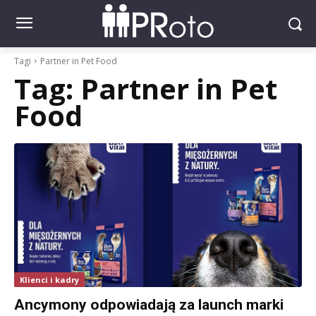
Tagi
Partner in Pet Food
Tag:
Partner in Pet
Food
Klienci i kadry
Ancymony odpowiadają za launch marki