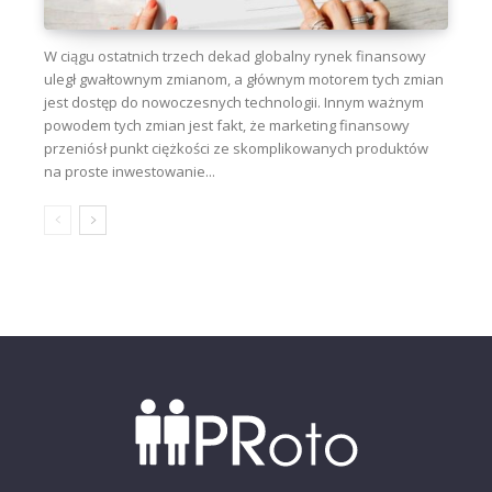
W ciągu ostatnich trzech dekad globalny rynek finansowy
uległ gwałtownym zmianom, a głównym motorem tych zmian
jest dostęp do nowoczesnych technologii. Innym ważnym
powodem tych zmian jest fakt, że marketing finansowy
przeniósł punkt ciężkości ze skomplikowanych produktów
na proste inwestowanie...