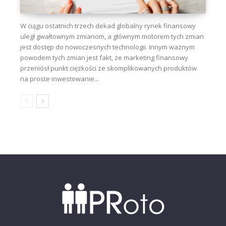
W ciągu ostatnich trzech dekad globalny rynek finansowy
uległ gwałtownym zmianom, a głównym motorem tych zmian
jest dostęp do nowoczesnych technologii. Innym ważnym
powodem tych zmian jest fakt, że marketing finansowy
przeniósł punkt ciężkości ze skomplikowanych produktów
na proste inwestowanie...