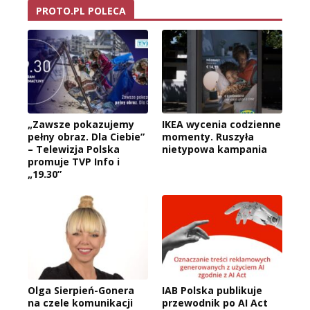
PROTO.PL POLECA
„Zawsze pokazujemy
IKEA wycenia codzienne
pełny obraz. Dla Ciebie”
momenty. Ruszyła
– Telewizja Polska
nietypowa kampania
promuje TVP Info i
„19.30”
Olga Sierpień-Gonera
IAB Polska publikuje
na czele komunikacji
przewodnik po AI Act