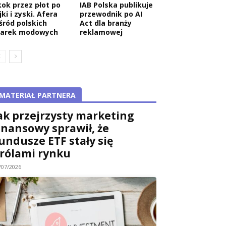
kok przez płot po
IAB Polska publikuje
jki i zyski. Afera
przewodnik po AI
śród polskich
Act dla branży
arek modowych
reklamowej
MATERIAŁ PARTNERA
ak przejrzysty marketing
inansowy sprawił, że
undusze ETF stały się
rólami rynku
/07/2026