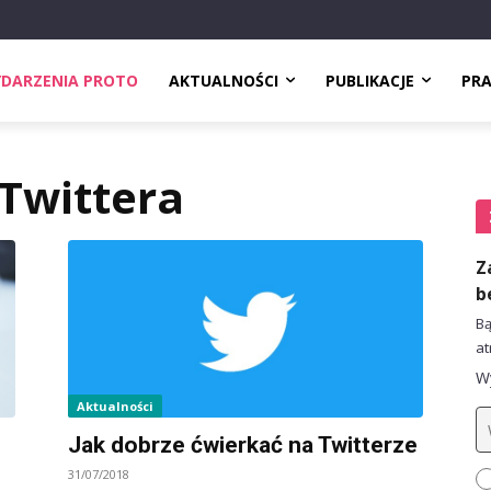
DARZENIA PROTO
AKTUALNOŚCI
PUBLIKACJE
PR
Twittera
Z
b
Bą
at
Wy
Aktualności
Jak dobrze ćwierkać na Twitterze
31/07/2018