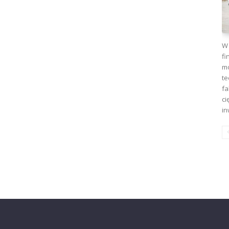
W 
fi
mo
te
fa
ci
in