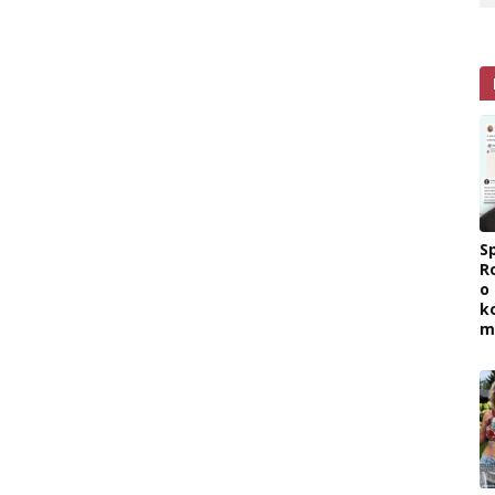
Sp
R
o
k
m