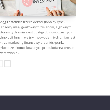
ciągu ostatnich trzech dekad globalny rynek
nansowy uległ gwałtownym zmianom, a głównym
torem tych zmian jest dostęp do nowoczesnych
chnologii. Innym ważnym powodem tych zmian jest
kt, że marketing finansowy przeniósł punkt
ężkości ze skomplikowanych produktów na proste
westowanie...