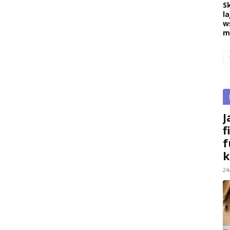
S
la
w
m
J
f
f
k
24