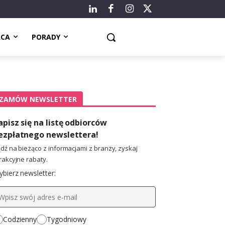
ACA
PORADY
ZAMÓW NEWSLETTER
apisz się na listę odbiorców
ezpłatnego newslettera!
dź na bieżąco z informacjami z branży, zyskaj
rakcyjne rabaty.
bierz newsletter:
Codzienny
Tygodniowy