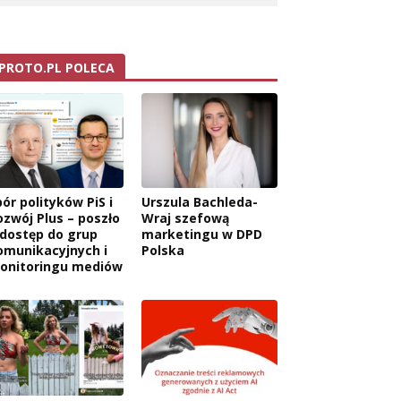
PROTO.PL POLECA
ór polityków PiS i
Urszula Bachleda-
ozwój Plus – poszło
Wraj szefową
 dostęp do grup
marketingu w DPD
omunikacyjnych i
Polska
onitoringu mediów