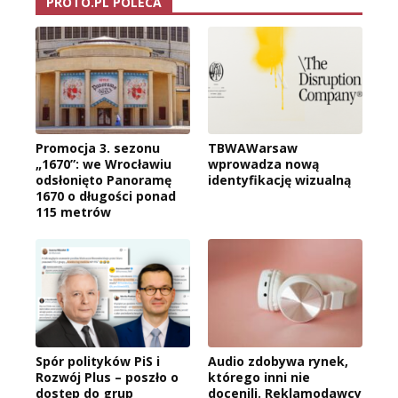
PROTO.PL POLECA
Promocja 3. sezonu
TBWAWarsaw
„1670”: we Wrocławiu
wprowadza nową
odsłonięto Panoramę
identyfikację wizualną
1670 o długości ponad
115 metrów
Spór polityków PiS i
Audio zdobywa rynek,
Rozwój Plus – poszło o
którego inni nie
dostęp do grup
docenili. Reklamodawcy