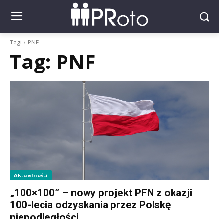
Tagi
PNF
Tag:
PNF
Aktualności
„100×100” – nowy projekt PFN z okazji
100-lecia odzyskania przez Polskę
niepodległości