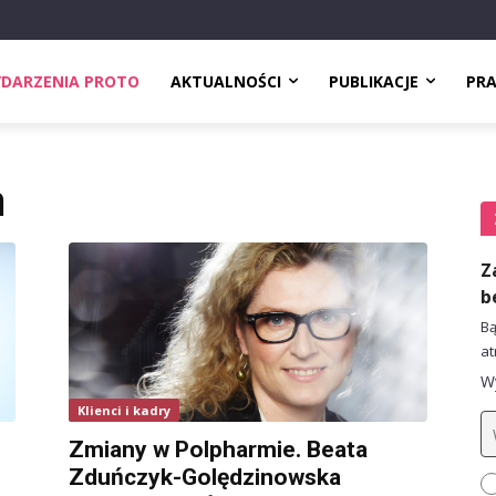
DARZENIA PROTO
AKTUALNOŚCI
PUBLIKACJE
PR
a
Z
b
Bą
at
Wy
Klienci i kadry
Zmiany w Polpharmie. Beata
Zduńczyk-Golędzinowska