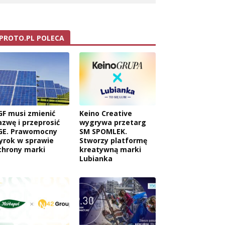
PROTO.PL POLECA
GF musi zmienić
Keino Creative
azwę i przeprosić
wygrywa przetarg
GE. Prawomocny
SM SPOMLEK.
yrok w sprawie
Stworzy platformę
chrony marki
kreatywną marki
Lubianka