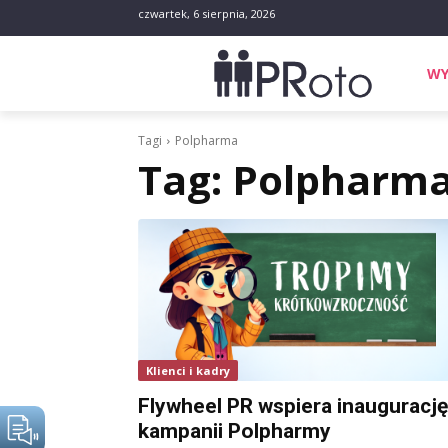
czwartek, 6 sierpnia, 2026
WY
Tagi
Polpharma
Tag:
Polpharm
Klienci i kadry
Flywheel PR wspiera inaugurację
kampanii Polpharmy