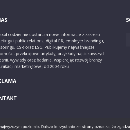
NAS
S
o.pl codziennie dostarcza nowe informacje z zakresu
etingu i public relations, digital PR, employer brandingu,
soringu, CSR oraz ESG. Publikujemy najważniejsze
omości, przekrojowe artykuły, przykłady najciekawszych
anii, wywiady oraz badania, wspierając rozwój branży
nikacji marketingowej od 2004 roku.
KLAMA
NTAKT
 najwyższym poziomie. Dalsze korzystanie ze strony oznacza, że zgadzas