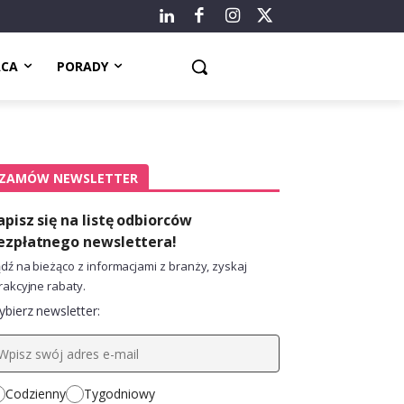
ACA
PORADY
ZAMÓW NEWSLETTER
apisz się na listę odbiorców
ezpłatnego newslettera!
dź na bieżąco z informacjami z branży, zyskaj
rakcyjne rabaty.
bierz newsletter:
Codzienny
Tygodniowy