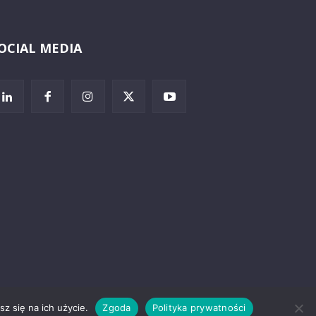
OCIAL MEDIA
Wybierz i
posłuchaj
z się na ich użycie.
Zgoda
Polityka prywatności