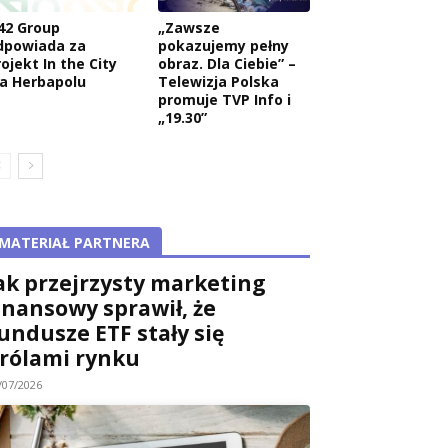
42 Group
„Zawsze
dpowiada za
pokazujemy pełny
ojekt In the City
obraz. Dla Ciebie” –
la Herbapolu
Telewizja Polska
promuje TVP Info i
„19.30”
MATERIAŁ PARTNERA
ak przejrzysty marketing
inansowy sprawił, że
undusze ETF stały się
rólami rynku
/07/2026