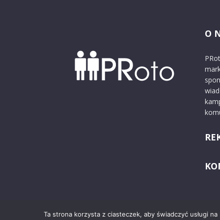
O 
PRot
mark
spon
wiad
kamp
komu
RE
KO
Ta strona korzysta z ciasteczek, aby świadczyć usługi na