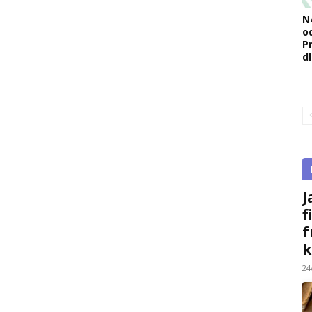
N
o
Pr
d
J
f
f
k
24