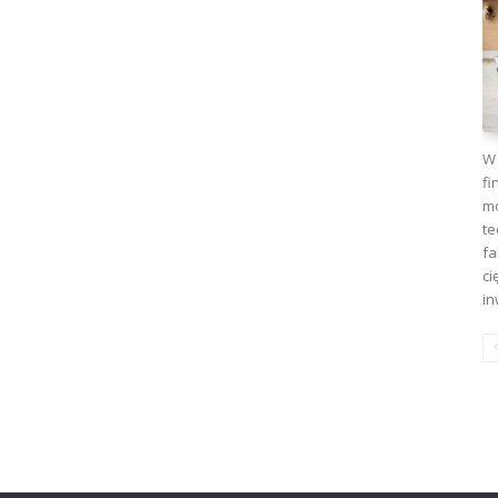
W 
fi
mo
te
fa
ci
in