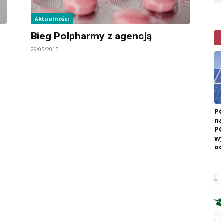
Aktualności
Bieg Polpharmy z agencją
29/05/2015
P
n
P
w
o