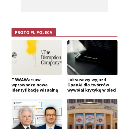
PROTO.PL POLECA
TBWAWarsaw
Luksusowy wyjazd
wprowadza nową
OpenAI dla twórców
identyfikację wizualną
wywołał krytykę w sieci