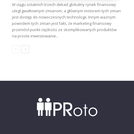
W ciągu ostatnich trzech dekad globalny rynek finansowy
uległ gwałtownym zmianom, a głównym motorem tych zmian
jest dostęp do nowoczesnych technologii. Innym ważnym
powodem tych zmian jest fakt, że marketing finansowy
przeniósł punkt ciężkości ze skomplikowanych produktów
na proste inwestowanie...