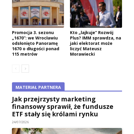
Promocja 3. sezonu
Kto „lajkuje” Rozwój
„1670”: we Wrocławiu
Plus? IMM sprawdza, na
odsłonięto Panoramę
jaki elektorat może
1670 o długości ponad
liczyć Mateusz
115 metrów
Morawiecki
MATERIAŁ PARTNERA
Jak przejrzysty marketing
finansowy sprawił, że fundusze
ETF stały się królami rynku
24/07/2026