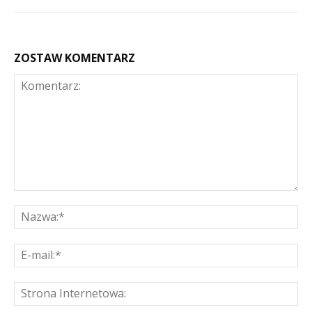
ZOSTAW KOMENTARZ
Komentarz:
Na
E-
mai
St
Int