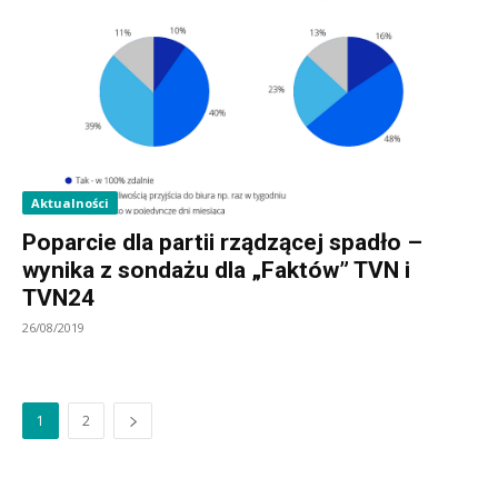
Aktualności
Poparcie dla partii rządzącej spadło –
wynika z sondażu dla „Faktów” TVN i
TVN24
26/08/2019
1
2