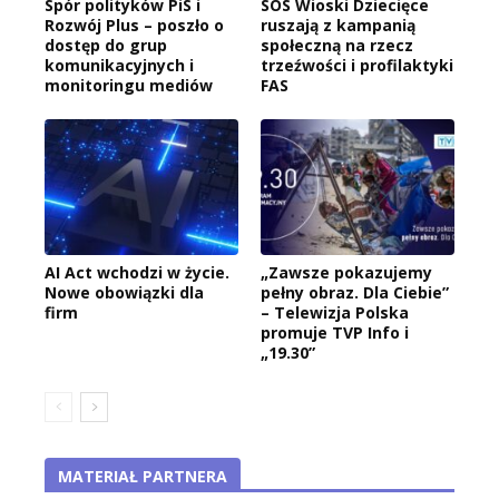
Spór polityków PiS i
SOS Wioski Dziecięce
Rozwój Plus – poszło o
ruszają z kampanią
dostęp do grup
społeczną na rzecz
komunikacyjnych i
trzeźwości i profilaktyki
monitoringu mediów
FAS
AI Act wchodzi w życie.
„Zawsze pokazujemy
Nowe obowiązki dla
pełny obraz. Dla Ciebie”
firm
– Telewizja Polska
promuje TVP Info i
„19.30”
MATERIAŁ PARTNERA