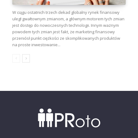
W ciągu ostatnich trzech dekad globalny rynek finansowy
uległ gwałtownym zmianom, a głównym motorem tych zmian
jest dostęp do nowoczesnych technologii. Innym ważnym
powodem tych zmian jest fakt, że marketing finansowy
przeniósł punkt ciężkości ze skomplikowanych produktów
na proste inwestowanie...