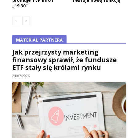
promuje TVP Info i
Testuje nową funkcję
„19.30”
MATERIAŁ PARTNERA
Jak przejrzysty marketing
finansowy sprawił, że fundusze
ETF stały się królami rynku
24/07/2026