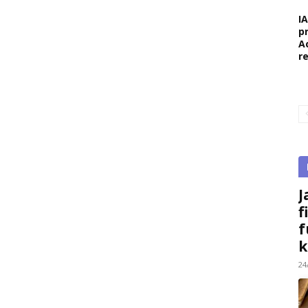
I
p
A
r
J
f
f
k
24