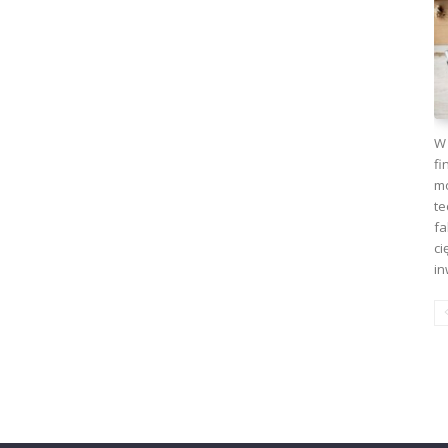
W 
fi
mo
te
fa
ci
in