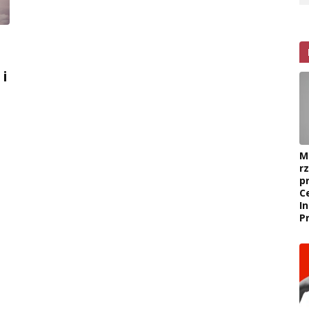
 i
M
r
p
C
I
P