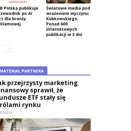
AB Polska publikuje
Światowe media pod
rzewodnik po AI
wrażeniem wyczynu
ct dla branży
Kubkowskiego.
eklamowej
Ponad 600
internetowych
publikacji w 3 dni
MATERIAŁ PARTNERA
ak przejrzysty marketing
inansowy sprawił, że
undusze ETF stały się
rólami rynku
/07/2026