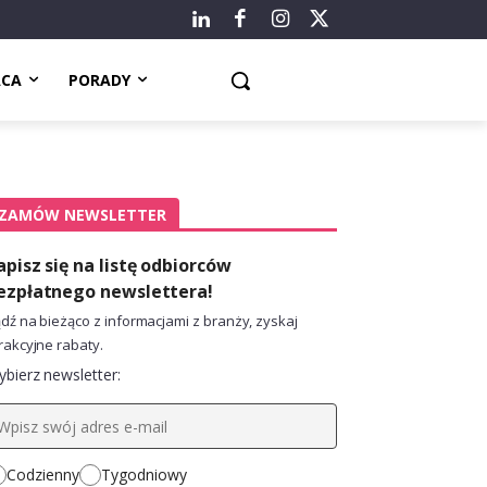
ACA
PORADY
ZAMÓW NEWSLETTER
apisz się na listę odbiorców
ezpłatnego newslettera!
dź na bieżąco z informacjami z branży, zyskaj
rakcyjne rabaty.
bierz newsletter:
Codzienny
Tygodniowy