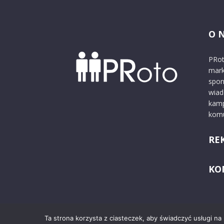
O 
PRot
mark
spon
wiad
kamp
komu
RE
KO
Ta strona korzysta z ciasteczek, aby świadczyć usługi na