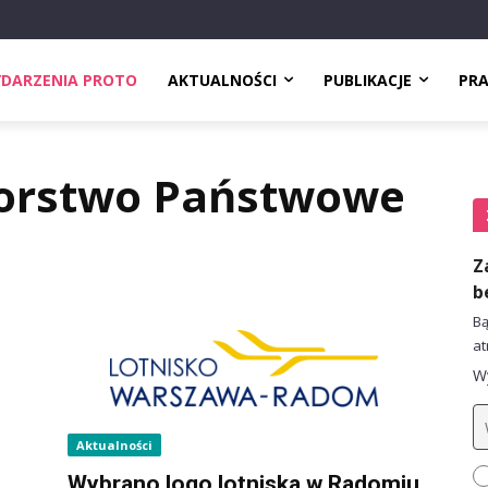
DARZENIA PROTO
AKTUALNOŚCI
PUBLIKACJE
PR
iorstwo Państwowe
Z
b
Bą
at
Wy
Aktualności
Wybrano logo lotniska w Radomiu