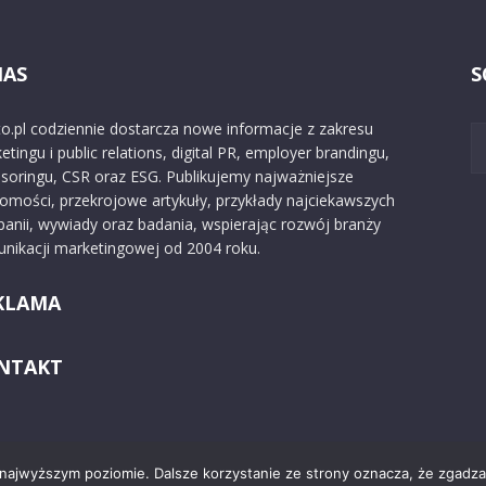
NAS
S
o.pl codziennie dostarcza nowe informacje z zakresu
etingu i public relations, digital PR, employer brandingu,
soringu, CSR oraz ESG. Publikujemy najważniejsze
omości, przekrojowe artykuły, przykłady najciekawszych
anii, wywiady oraz badania, wspierając rozwój branży
nikacji marketingowej od 2004 roku.
KLAMA
NTAKT
 najwyższym poziomie. Dalsze korzystanie ze strony oznacza, że zgadzas