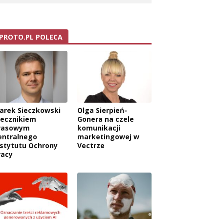
PROTO.PL POLECA
arek Sieczkowski
Olga Sierpień-
zecznikiem
Gonera na czele
rasowym
komunikacji
entralnego
marketingowej w
nstytutu Ochrony
Vectrze
racy