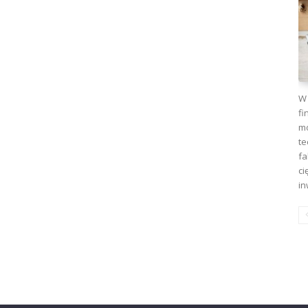
W 
fi
mo
te
fa
ci
in