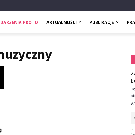
DARZENIA PROTO
AKTUALNOŚCI
PUBLIKACJE
PR
muzyczny
Z
b
Bą
at
Wy
ę