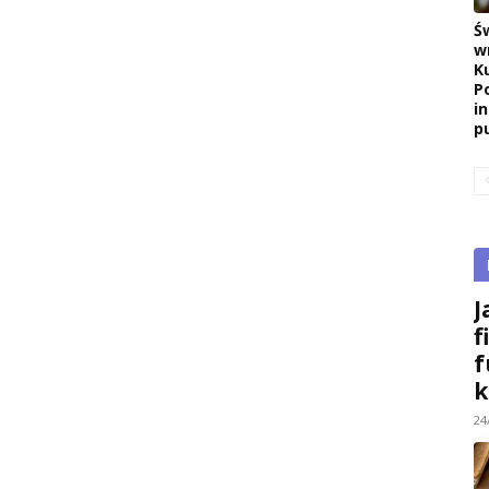
Ś
w
K
P
i
pu
J
f
f
k
24