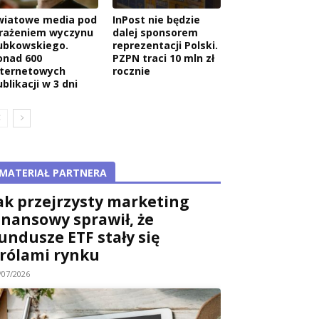
wiatowe media pod
InPost nie będzie
rażeniem wyczynu
dalej sponsorem
ubkowskiego.
reprezentacji Polski.
onad 600
PZPN traci 10 mln zł
nternetowych
rocznie
blikacji w 3 dni
MATERIAŁ PARTNERA
ak przejrzysty marketing
inansowy sprawił, że
undusze ETF stały się
rólami rynku
/07/2026