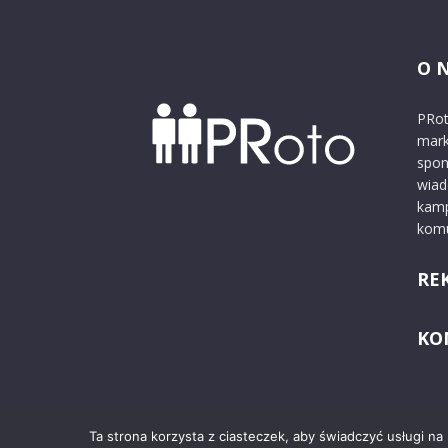
O 
PRot
mark
spon
wiad
kamp
komu
RE
KO
Ta strona korzysta z ciasteczek, aby świadczyć usługi na