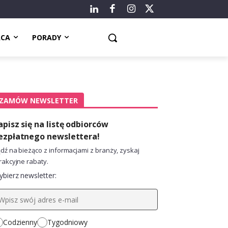
ACA
PORADY
ZAMÓW NEWSLETTER
apisz się na listę odbiorców
ezpłatnego newslettera!
dź na bieżąco z informacjami z branży, zyskaj
rakcyjne rabaty.
bierz newsletter:
Codzienny
Tygodniowy