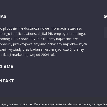
NAS
S
o.pl codziennie dostarcza nowe informacje z zakresu
etingu i public relations, digital PR, employer brandingu,
soringu, CSR oraz ESG. Publikujemy najważniejsze
omości, przekrojowe artykuły, przykłady najciekawszych
anii, wywiady oraz badania, wspierając rozwój branży
nikacji marketingowej od 2004 roku.
KLAMA
NTAKT
 najwyższym poziomie. Dalsze korzystanie ze strony oznacza, że zgadzas