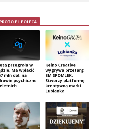
PROTO.PL POLECA
eta przegrała w
Keino Creative
ądzie. Ma wpłacić
wygrywa przetarg
67 mln dol. na
SM SPOMLEK.
drowie psychiczne
Stworzy platformę
ieletnich
kreatywną marki
Lubianka