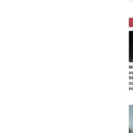
M
s
5
z
n