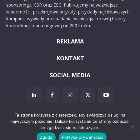
sponsoringu, CSR oraz ESG. Publikujemy najważniejsze
wiadomości, przekrojowe artykuły, przykłady najciekawszych
kampanii, wywiady oraz badania, wspierając rozwój branży
komunikacji marketingowej od 2004 roku.
REKLAMA
KONTAKT
SOCIAL MEDIA
Ta strona korzysta z ciasteczek, aby świadczyć usługi na
najwyższym poziomie. Dalsze korzystanie ze strony oznacza,
© 2024 PRoto.pl
że zgadzasz się na ich użycie.
Zgoda
Polityka prywatności
Kontakt
O nas
Reklama
Zastrzeżenia prawne