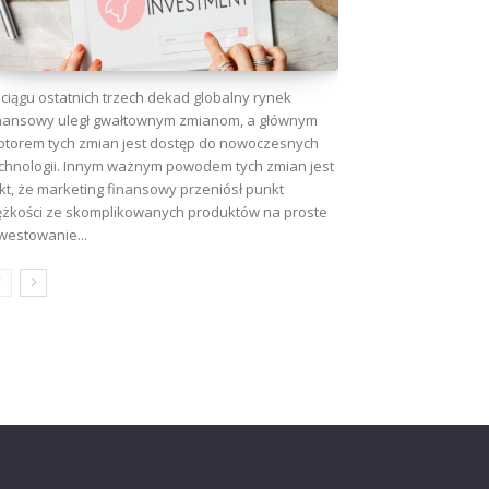
ciągu ostatnich trzech dekad globalny rynek
nansowy uległ gwałtownym zmianom, a głównym
torem tych zmian jest dostęp do nowoczesnych
chnologii. Innym ważnym powodem tych zmian jest
kt, że marketing finansowy przeniósł punkt
ężkości ze skomplikowanych produktów na proste
westowanie...