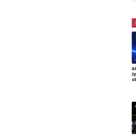
A
ż
o