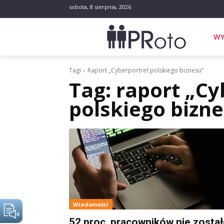
sobota, 8 sierpnia, 2026
WY
Tagi
Raport „Cyberportret polskiego biznesu”
Tag:
raport „Cy
polskiego bizn
Wiadomości
52 proc. pracowników nie zosta