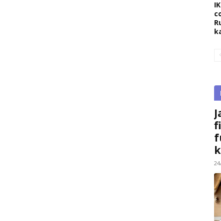
I
c
R
k
J
f
f
k
24