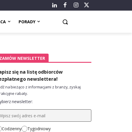
ACA
PORADY
ZAMÓW NEWSLETTER
apisz się na listę odbiorców
ezpłatnego newslettera!
dź na bieżąco z informacjami z branży, zyskaj
rakcyjne rabaty.
bierz newsletter:
Codzienny
Tygodniowy