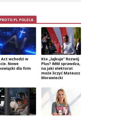
PROTO.PL POLECA
I Act wchodzi w
Kto „lajkuje” Rozwój
ycie. Nowe
Plus? IMM sprawdza,
bowiązki dla firm
na jaki elektorat
może liczyć Mateusz
Morawiecki