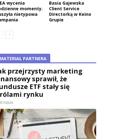
KEA wycenia
Basia Gajewska
odzienne momenty.
Client Service
uszyła nietypowa
Directorką w Keino
ampania
Grupie
MATERIAŁ PARTNERA
ak przejrzysty marketing
inansowy sprawił, że
undusze ETF stały się
rólami rynku
/07/2026