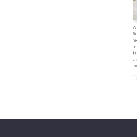
W 
fi
mo
te
fa
ci
in