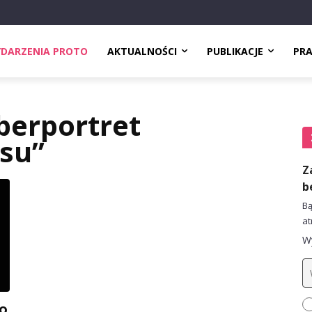
DARZENIA PROTO
AKTUALNOŚCI
PUBLIKACJE
PR
berportret
esu”
Z
b
Bą
at
Wy
ło