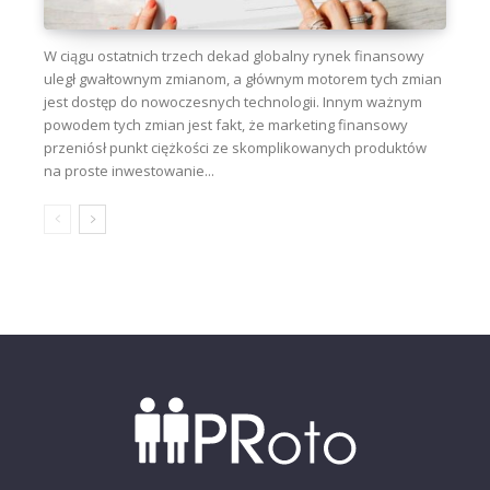
W ciągu ostatnich trzech dekad globalny rynek finansowy
uległ gwałtownym zmianom, a głównym motorem tych zmian
jest dostęp do nowoczesnych technologii. Innym ważnym
powodem tych zmian jest fakt, że marketing finansowy
przeniósł punkt ciężkości ze skomplikowanych produktów
na proste inwestowanie...