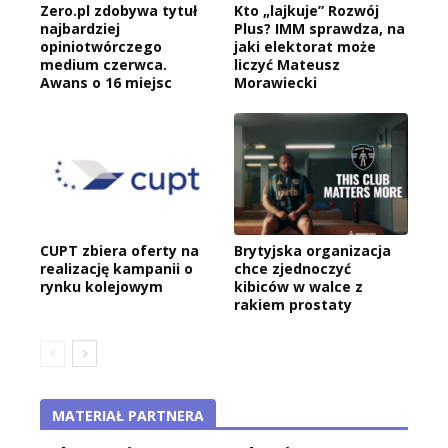
Zero.pl zdobywa tytuł
Kto „lajkuje” Rozwój
najbardziej
Plus? IMM sprawdza, na
opiniotwórczego
jaki elektorat może
medium czerwca.
liczyć Mateusz
Awans o 16 miejsc
Morawiecki
CUPT zbiera oferty na
Brytyjska organizacja
realizację kampanii o
chce zjednoczyć
rynku kolejowym
kibiców w walce z
rakiem prostaty
MATERIAŁ PARTNERA