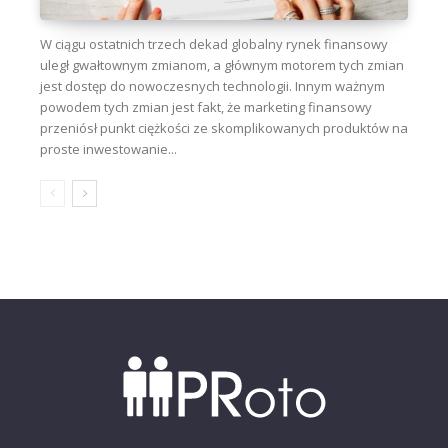
W ciągu ostatnich trzech dekad globalny rynek finansowy
uległ gwałtownym zmianom, a głównym motorem tych zmian
jest dostęp do nowoczesnych technologii. Innym ważnym
powodem tych zmian jest fakt, że marketing finansowy
przeniósł punkt ciężkości ze skomplikowanych produktów na
proste inwestowanie...