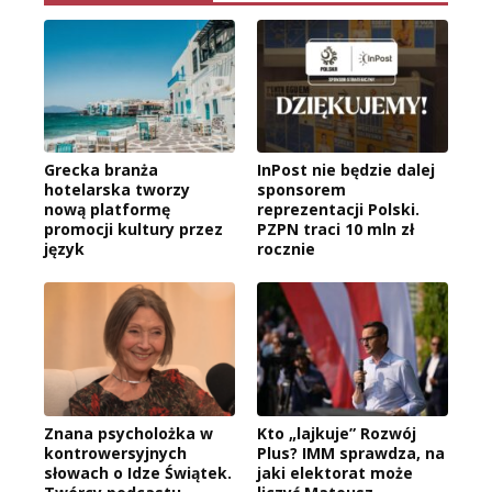
Grecka branża
InPost nie będzie dalej
hotelarska tworzy
sponsorem
nową platformę
reprezentacji Polski.
promocji kultury przez
PZPN traci 10 mln zł
język
rocznie
Znana psycholożka w
Kto „lajkuje” Rozwój
kontrowersyjnych
Plus? IMM sprawdza, na
słowach o Idze Świątek.
jaki elektorat może