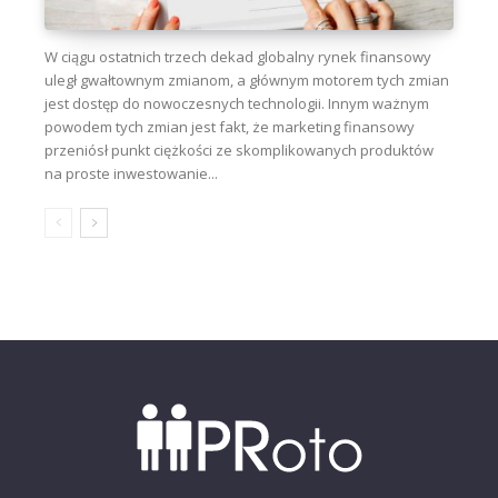
W ciągu ostatnich trzech dekad globalny rynek finansowy
uległ gwałtownym zmianom, a głównym motorem tych zmian
jest dostęp do nowoczesnych technologii. Innym ważnym
powodem tych zmian jest fakt, że marketing finansowy
przeniósł punkt ciężkości ze skomplikowanych produktów
na proste inwestowanie...