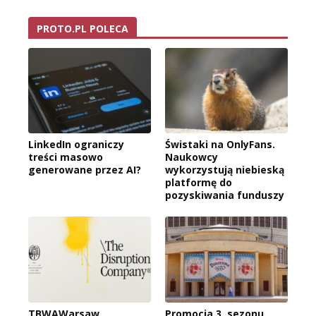
PROTO.PL POLECA
LinkedIn ograniczy
Świstaki na OnlyFans.
treści masowo
Naukowcy
generowane przez AI?
wykorzystują niebieską
platformę do
pozyskiwania funduszy
TBWAWarsaw
Promocja 3. sezonu