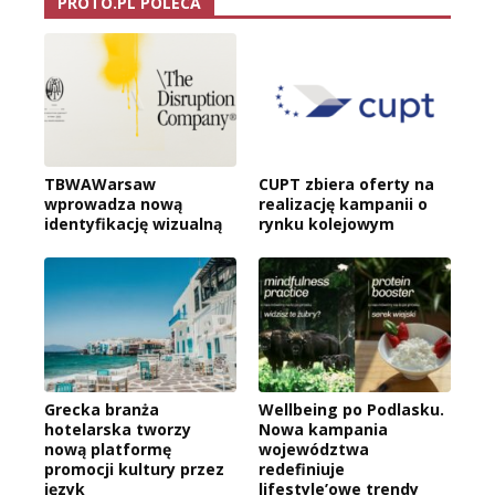
PROTO.PL POLECA
TBWAWarsaw
CUPT zbiera oferty na
wprowadza nową
realizację kampanii o
identyfikację wizualną
rynku kolejowym
Grecka branża
Wellbeing po Podlasku.
hotelarska tworzy
Nowa kampania
nową platformę
województwa
promocji kultury przez
redefiniuje
język
lifestyle’owe trendy