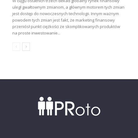
W ciągu ostatnich trzech dekad globalny rynek finansowy
uległ gwałtownym zmianom, a głównym motorem tych zmian
jest dostęp do nowoczesnych technologii. Innym ważnym
powodem tych zmian jest fakt, że marketing finansowy
przeniósł punkt ciężkości ze skomplikowanych produktów
na proste inwestowanie...