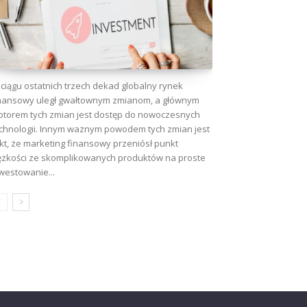
ciągu ostatnich trzech dekad globalny rynek
nansowy uległ gwałtownym zmianom, a głównym
torem tych zmian jest dostęp do nowoczesnych
chnologii. Innym ważnym powodem tych zmian jest
kt, że marketing finansowy przeniósł punkt
ężkości ze skomplikowanych produktów na proste
westowanie...