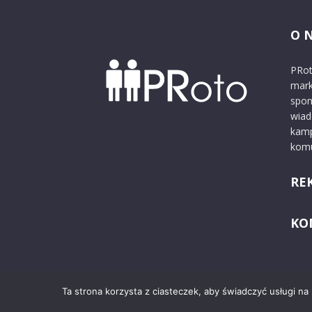
O 
PRot
mark
spon
wiad
kamp
komu
RE
KO
Ta strona korzysta z ciasteczek, aby świadczyć usługi na
© 2024 PRoto.pl