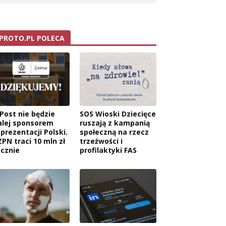
PROTO.PL POLECA
nPost nie będzie
SOS Wioski Dziecięce
alej sponsorem
ruszają z kampanią
eprezentacji Polski.
społeczną na rzecz
ZPN traci 10 mln zł
trzeźwości i
ocznie
profilaktyki FAS