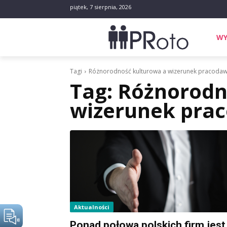
piątek, 7 sierpnia, 2026
WY
Tagi
Różnorodność kulturowa a wizerunek pracoda
Tag:
Różnorodn
wizerunek pra
Aktualności
Ponad połowa polskich firm jest