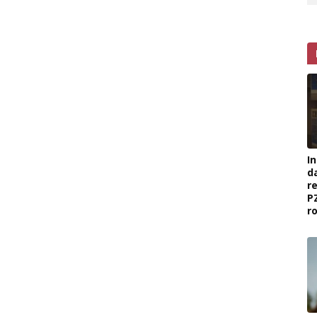
I
d
r
P
r