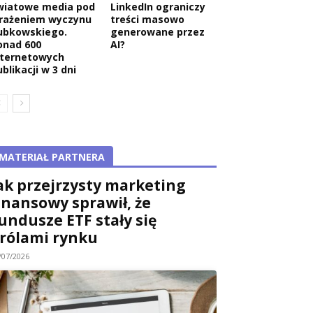
wiatowe media pod
LinkedIn ograniczy
rażeniem wyczynu
treści masowo
ubkowskiego.
generowane przez
onad 600
AI?
nternetowych
blikacji w 3 dni
MATERIAŁ PARTNERA
ak przejrzysty marketing
inansowy sprawił, że
undusze ETF stały się
rólami rynku
/07/2026