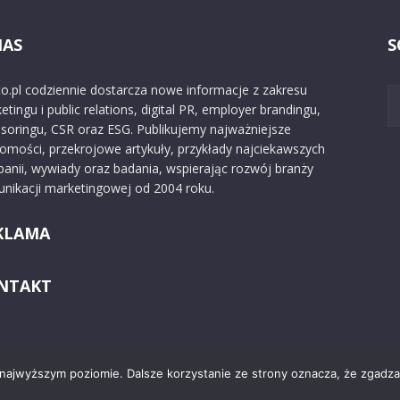
NAS
S
o.pl codziennie dostarcza nowe informacje z zakresu
etingu i public relations, digital PR, employer brandingu,
soringu, CSR oraz ESG. Publikujemy najważniejsze
omości, przekrojowe artykuły, przykłady najciekawszych
anii, wywiady oraz badania, wspierając rozwój branży
nikacji marketingowej od 2004 roku.
KLAMA
NTAKT
 najwyższym poziomie. Dalsze korzystanie ze strony oznacza, że zgadzas
Kontakt
O nas
Reklama
Zast