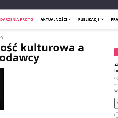
DARZENIA PROTO
AKTUALNOŚCI
PUBLIKACJE
PR
wcy
ość kulturowa a
codawcy
Z
b
Bą
at
Wy