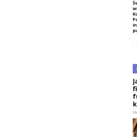
Ś
w
K
P
i
pu
J
f
f
k
24