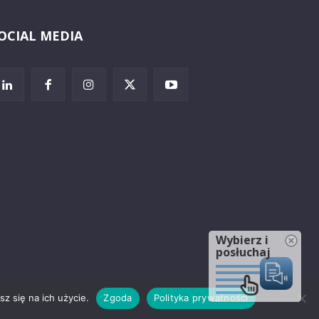
OCIAL MEDIA
Wybierz i
posłuchaj
z się na ich użycie.
Zgoda
Polityka prywatności
rzeżenia prawne