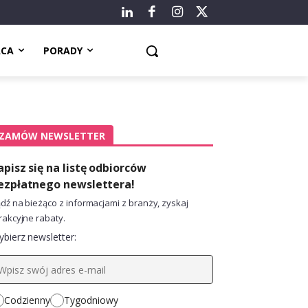
ACA
PORADY
ZAMÓW NEWSLETTER
apisz się na listę odbiorców
ezpłatnego newslettera!
dź na bieżąco z informacjami z branży, zyskaj
rakcyjne rabaty.
bierz newsletter:
Codzienny
Tygodniowy