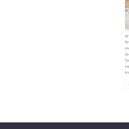
W 
fi
mo
te
fa
ci
in