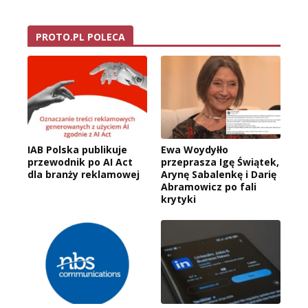
PROTO.PL POLECA
IAB Polska publikuje
Ewa Woydyłło
przewodnik po AI Act
przeprasza Igę Świątek,
dla branży reklamowej
Arynę Sabalenkę i Darię
Abramowicz po fali
krytyki