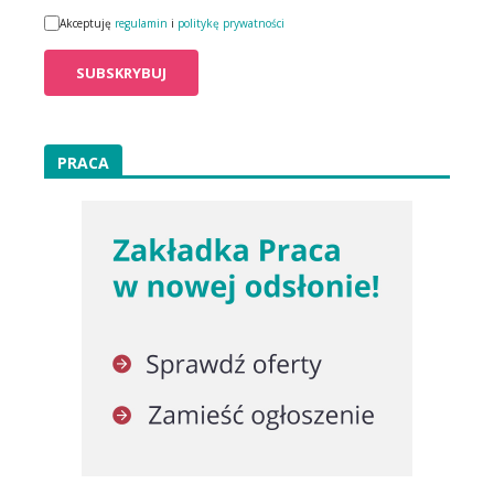
Akceptuję
regulamin
i
politykę prywatności
PRACA