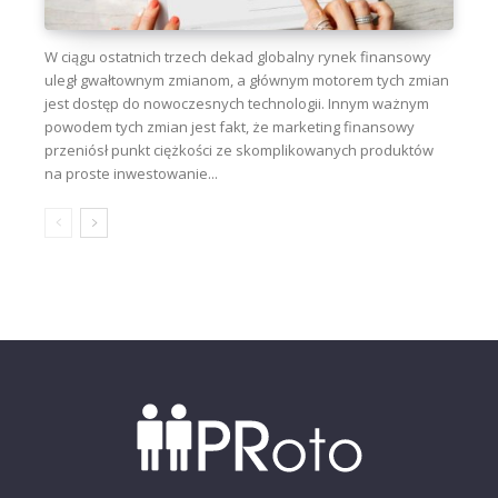
W ciągu ostatnich trzech dekad globalny rynek finansowy
uległ gwałtownym zmianom, a głównym motorem tych zmian
jest dostęp do nowoczesnych technologii. Innym ważnym
powodem tych zmian jest fakt, że marketing finansowy
przeniósł punkt ciężkości ze skomplikowanych produktów
na proste inwestowanie...