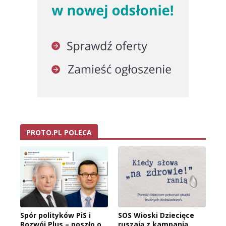
PROTO.PL POLECA
Spór polityków PiS i
SOS Wioski Dziecięce
Rozwój Plus – poszło o
ruszają z kampanią