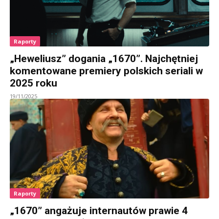
Raporty
„Heweliusz” dogania „1670”. Najchętniej
komentowane premiery polskich seriali w
2025 roku
19/11/2025
Raporty
„1670” angażuje internautów prawie 4