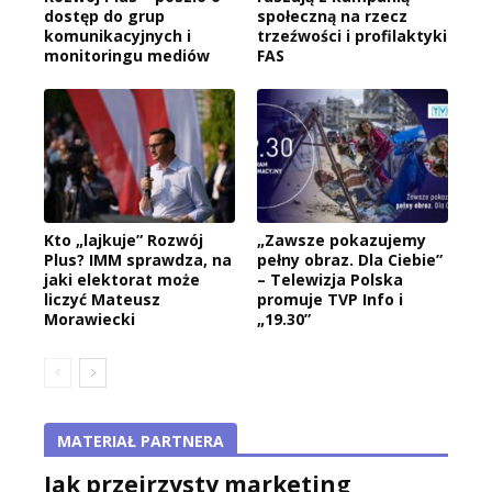
dostęp do grup
społeczną na rzecz
komunikacyjnych i
trzeźwości i profilaktyki
monitoringu mediów
FAS
Kto „lajkuje” Rozwój
„Zawsze pokazujemy
Plus? IMM sprawdza, na
pełny obraz. Dla Ciebie”
jaki elektorat może
– Telewizja Polska
liczyć Mateusz
promuje TVP Info i
Morawiecki
„19.30”
MATERIAŁ PARTNERA
Jak przejrzysty marketing