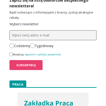
Zapisz się na listę odbiorców bezpłatnego
newslettera!
Bądź na bieżąco z informacjami z branży, zyskaj atrakcyjne
rabaty.
Wybierz newsletter:
Codzienny
Tygodniowy
Akceptuję
regulamin
i
politykę prywatności
PRACA