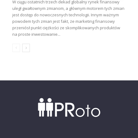
W ciągu ostatnich trzech dekad globalny rynek finansowy
uległ gwałtownym zmianom, a głównym motorem tych zmian
jest dostęp do nowoczesnych technologii. Innym ważnym
powodem tych zmian jest fakt, że marketing finansowy
przeniósł punkt ciężkości ze skomplikowanych produktów
na proste inwestowanie...