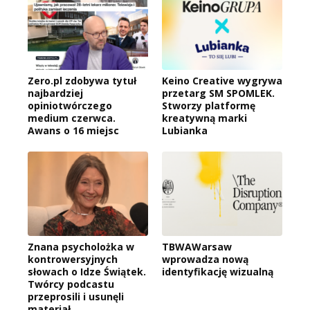
Zero.pl zdobywa tytuł
Keino Creative wygrywa
najbardziej
przetarg SM SPOMLEK.
opiniotwórczego
Stworzy platformę
medium czerwca.
kreatywną marki
Awans o 16 miejsc
Lubianka
Znana psycholożka w
TBWAWarsaw
kontrowersyjnych
wprowadza nową
słowach o Idze Świątek.
identyfikację wizualną
Twórcy podcastu
przeprosili i usunęli
materiał