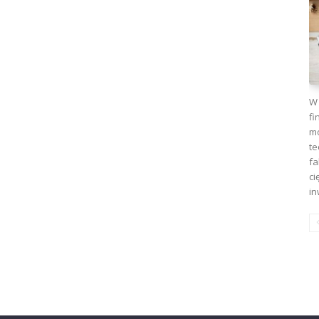
W 
fi
mo
te
fa
ci
in