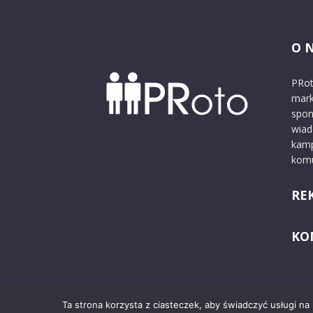
O 
PRot
mark
spon
wiad
kamp
komu
RE
KO
Ta strona korzysta z ciasteczek, aby świadczyć usługi na