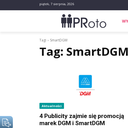
piątek, 7 sierpnia, 2026
WY
Tagi
SmartDGM
Tag:
SmartDG
Aktualności
4 Publicity zajmie się promocją
marek DGM i SmartDGM