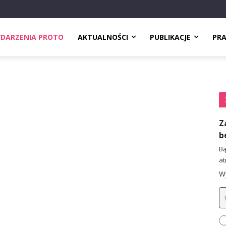
DARZENIA PROTO
AKTUALNOŚCI
PUBLIKACJE
PR
M
Z
b
Bą
at
Wy