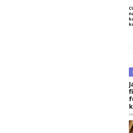
C
na
k
k
J
f
f
k
24