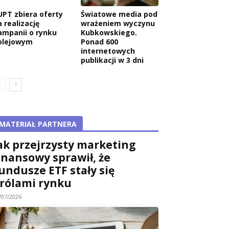
UPT zbiera oferty
Światowe media pod
 realizację
wrażeniem wyczynu
ampanii o rynku
Kubkowskiego.
olejowym
Ponad 600
internetowych
publikacji w 3 dni
MATERIAŁ PARTNERA
ak przejrzysty marketing
inansowy sprawił, że
undusze ETF stały się
rólami rynku
/07/2026