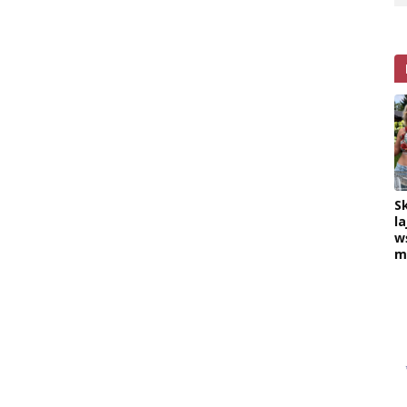
S
la
w
m