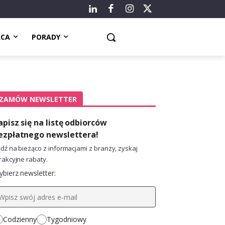
ACA
PORADY
ZAMÓW NEWSLETTER
apisz się na listę odbiorców
ezpłatnego newslettera!
dź na bieżąco z informacjami z branży, zyskaj
rakcyjne rabaty.
bierz newsletter:
Codzienny
Tygodniowy