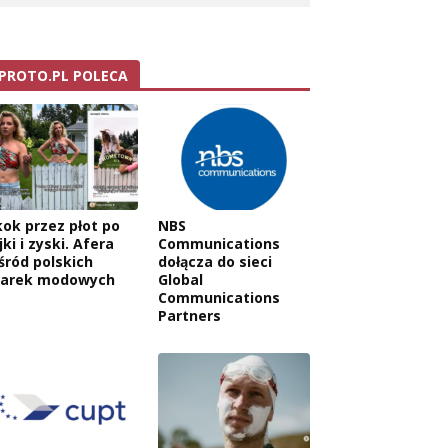
PROTO.PL POLECA
kok przez płot po
NBS
jki i zyski. Afera
Communications
śród polskich
dołącza do sieci
arek modowych
Global
Communications
Partners