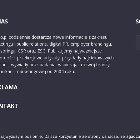
NAS
S
o.pl codziennie dostarcza nowe informacje z zakresu
etingu i public relations, digital PR, employer brandingu,
soringu, CSR oraz ESG. Publikujemy najważniejsze
omości, przekrojowe artykuły, przykłady najciekawszych
anii, wywiady oraz badania, wspierając rozwój branży
nikacji marketingowej od 2004 roku.
KLAMA
NTAKT
 najwyższym poziomie. Dalsze korzystanie ze strony oznacza, że zgadzas