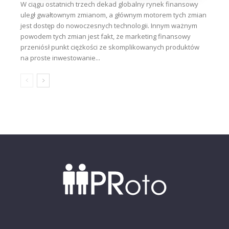
W ciągu ostatnich trzech dekad globalny rynek finansowy
uległ gwałtownym zmianom, a głównym motorem tych zmian
jest dostęp do nowoczesnych technologii. Innym ważnym
powodem tych zmian jest fakt, że marketing finansowy
przeniósł punkt ciężkości ze skomplikowanych produktów
na proste inwestowanie...