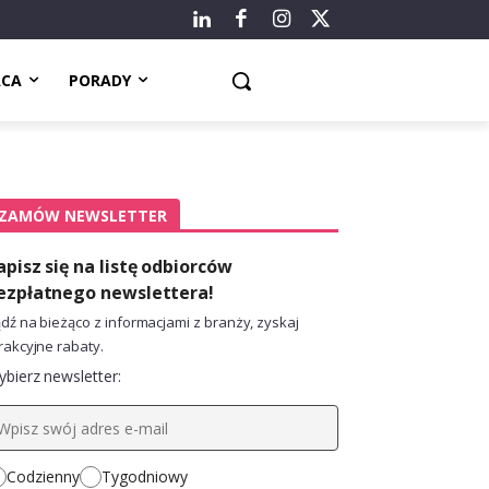
ACA
PORADY
ZAMÓW NEWSLETTER
apisz się na listę odbiorców
ezpłatnego newslettera!
dź na bieżąco z informacjami z branży, zyskaj
rakcyjne rabaty.
bierz newsletter:
Codzienny
Tygodniowy