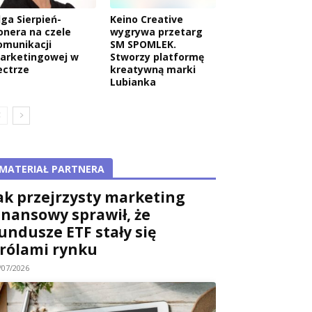
lga Sierpień-
Keino Creative
onera na czele
wygrywa przetarg
omunikacji
SM SPOMLEK.
arketingowej w
Stworzy platformę
ectrze
kreatywną marki
Lubianka
MATERIAŁ PARTNERA
ak przejrzysty marketing
inansowy sprawił, że
undusze ETF stały się
rólami rynku
/07/2026