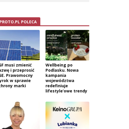
PROTO.PL POLECA
GF musi zmienić
Wellbeing po
azwę i przeprosić
Podlasku. Nowa
GE. Prawomocny
kampania
yrok w sprawie
województwa
chrony marki
redefiniuje
lifestyle’owe trendy