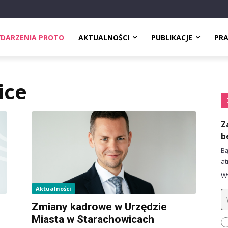
DARZENIA PROTO
AKTUALNOŚCI
PUBLIKACJE
PR
ice
Z
b
Bą
at
Wy
Aktualności
Zmiany kadrowe w Urzędzie
Miasta w Starachowicach