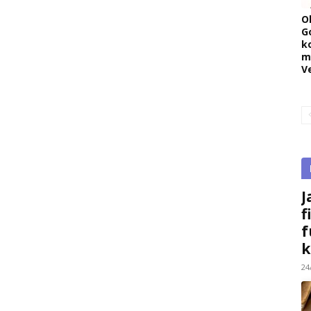
O
G
k
m
V
J
f
f
k
24