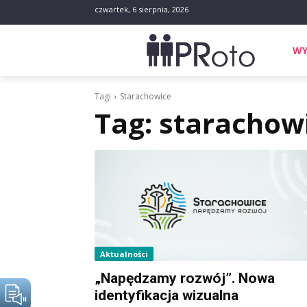
czwartek, 6 sierpnia, 2026
WY
Tagi
Starachowice
Tag:
starachow
Aktualności
„Napędzamy rozwój”. Nowa
identyfikacja wizualna