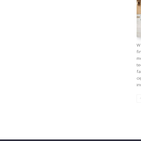
W 
fi
mo
te
fa
ci
in