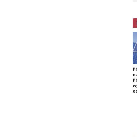
P
n
P
w
o