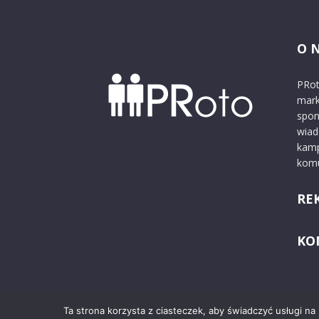
O 
PRot
mark
spon
wiad
kamp
komu
RE
KO
Ta strona korzysta z ciasteczek, aby świadczyć usługi na