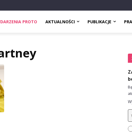
DARZENIA PROTO
AKTUALNOŚCI
PUBLIKACJE
PR
artney
Z
b
Bą
at
Wy