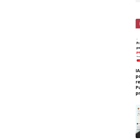
I
p
r
P
p