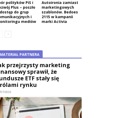
ór polityków PiS i
Autoironia zamiast
ozwój Plus – poszło
marketingowych
 dostęp do grup
szablonów. Bedoes
omunikacyjnych i
2115 w kampanii
onitoringu mediów
marki Activia
MATERIAŁ PARTNERA
ak przejrzysty marketing
inansowy sprawił, że
undusze ETF stały się
rólami rynku
/07/2026