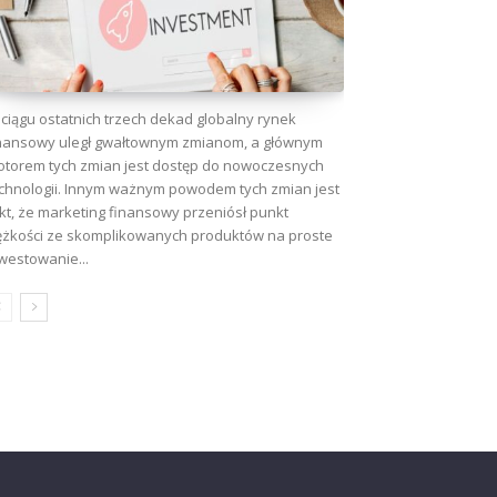
ciągu ostatnich trzech dekad globalny rynek
nansowy uległ gwałtownym zmianom, a głównym
torem tych zmian jest dostęp do nowoczesnych
chnologii. Innym ważnym powodem tych zmian jest
kt, że marketing finansowy przeniósł punkt
ężkości ze skomplikowanych produktów na proste
westowanie...