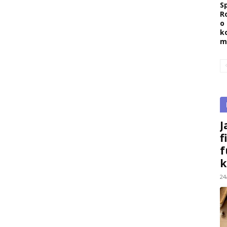
Sp
R
o
k
m
J
f
f
k
24