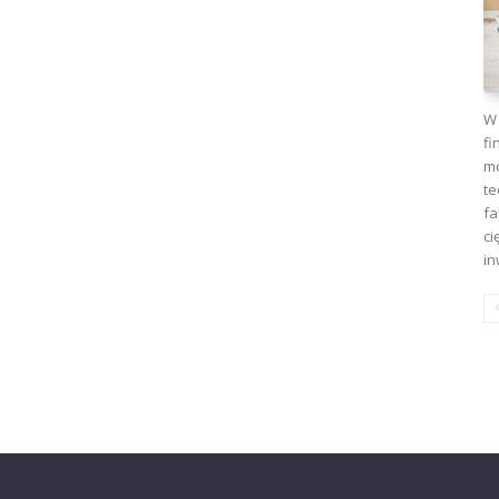
W 
fi
mo
te
fa
ci
in