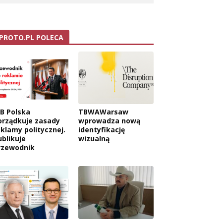
PROTO.PL POLECA
AB Polska
TBWAWarsaw
orządkuje zasady
wprowadza nową
eklamy politycznej.
identyfikację
ublikuje
wizualną
rzewodnik