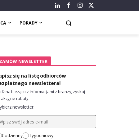
ACA
PORADY
ZAMÓW NEWSLETTER
apisz się na listę odbiorców
ezpłatnego newslettera!
dź na bieżąco z informacjami z branży, zyskaj
rakcyjne rabaty.
bierz newsletter:
Codzienny
Tygodniowy