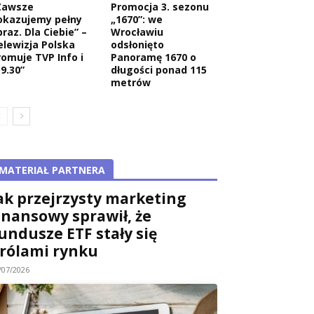
Zawsze
Promocja 3. sezonu
okazujemy pełny
„1670”: we
raz. Dla Ciebie” –
Wrocławiu
elewizja Polska
odsłonięto
romuje TVP Info i
Panoramę 1670 o
9.30”
długości ponad 115
metrów
MATERIAŁ PARTNERA
ak przejrzysty marketing
inansowy sprawił, że
undusze ETF stały się
rólami rynku
/07/2026