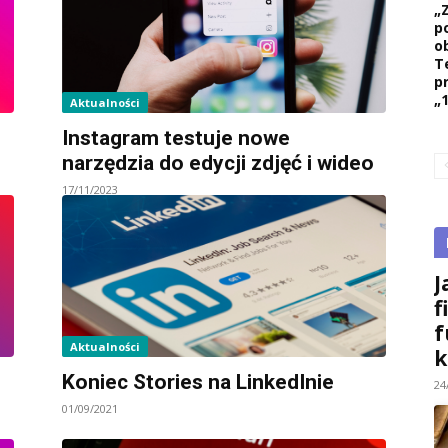
„
p
ob
T
p
„1
Aktualności
Instagram testuje nowe
narzędzia do edycji zdjęć i wideo
17/11/2023
J
f
f
Aktualności
k
Koniec Stories na LinkedInie
24
01/09/2021