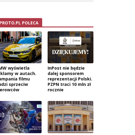
PROTO.PL POLECA
MW wyświetla
InPost nie będzie
eklamy w autach.
dalej sponsorem
ampania filmu
reprezentacji Polski.
udzi sprzeciw
PZPN traci 10 mln zł
ierowców
rocznie