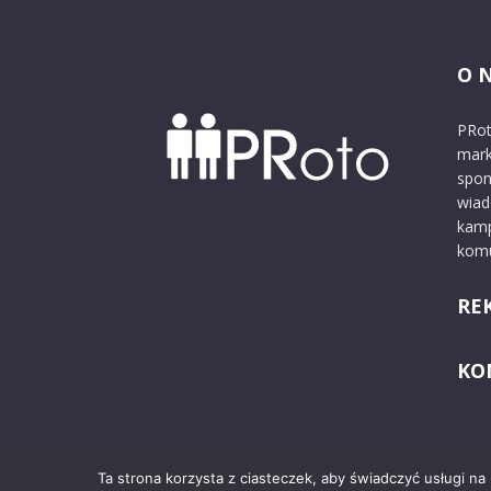
O 
PRot
mark
spon
wiad
kamp
komu
RE
KO
Ta strona korzysta z ciasteczek, aby świadczyć usługi na