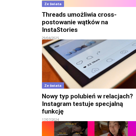
Ze świata
Threads umożliwia cross-
postowanie wątków na
InstaStories
29/04/2025
Ze świata
Nowy typ polubień w relacjach?
Instagram testuje specjalną
funkcję
17/07/2024