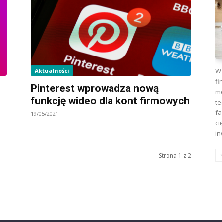
W 
Aktualności
fi
Pinterest wprowadza nową
mo
funkcję wideo dla kont firmowych
te
fa
19/05/2021
ci
in
Strona 1 z 2