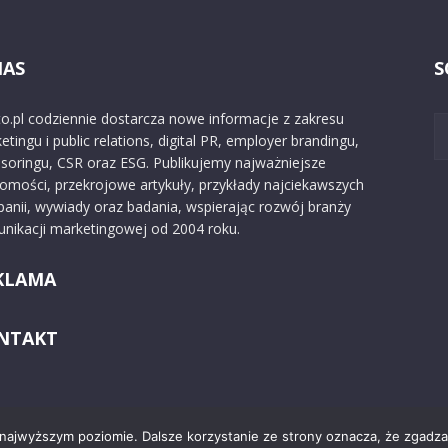
NAS
S
o.pl codziennie dostarcza nowe informacje z zakresu
etingu i public relations, digital PR, employer brandingu,
soringu, CSR oraz ESG. Publikujemy najważniejsze
omości, przekrojowe artykuły, przykłady najciekawszych
anii, wywiady oraz badania, wspierając rozwój branży
nikacji marketingowej od 2004 roku.
KLAMA
NTAKT
 najwyższym poziomie. Dalsze korzystanie ze strony oznacza, że zgadzas