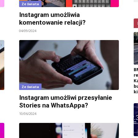
Ze świata
Instagram umożliwia
komentowanie relacji?
04/09/2024
B
r
K
b
Ze świata
k
Instagram umożliwi przesyłanie
Stories na WhatsAppa?
10/06/2024