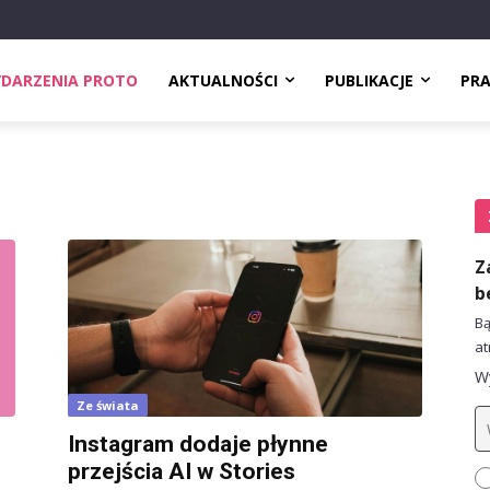
DARZENIA PROTO
AKTUALNOŚCI
PUBLIKACJE
PR
Z
b
Bą
at
Wy
Ze świata
Instagram dodaje płynne
przejścia AI w Stories