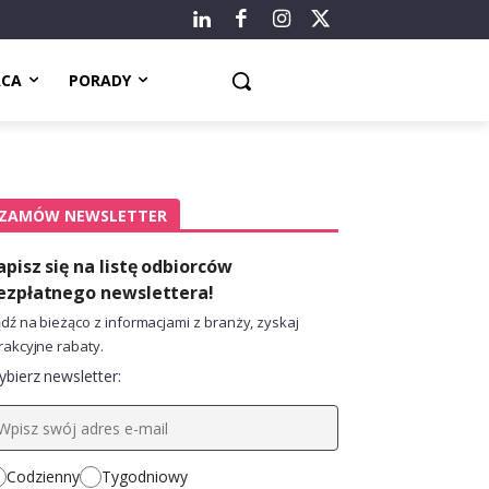
ACA
PORADY
ZAMÓW NEWSLETTER
apisz się na listę odbiorców
ezpłatnego newslettera!
dź na bieżąco z informacjami z branży, zyskaj
rakcyjne rabaty.
bierz newsletter:
Codzienny
Tygodniowy