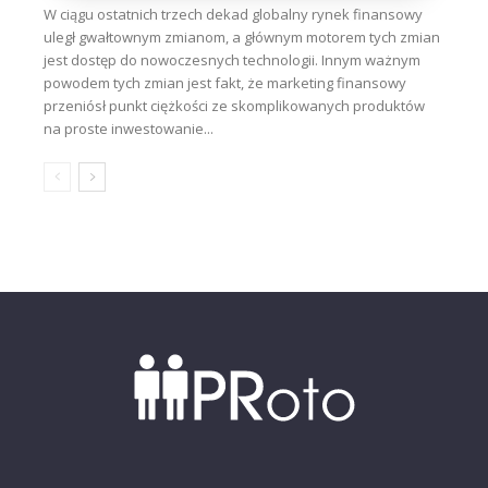
W ciągu ostatnich trzech dekad globalny rynek finansowy
uległ gwałtownym zmianom, a głównym motorem tych zmian
jest dostęp do nowoczesnych technologii. Innym ważnym
powodem tych zmian jest fakt, że marketing finansowy
przeniósł punkt ciężkości ze skomplikowanych produktów
na proste inwestowanie...