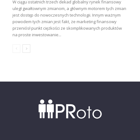
W ciągu ostatnich trzech dekad globalny rynek finansowy
uległ gwałtownym zmianom, a głównym motorem tych zmian
jest dostęp do nowoczesnych technologii. Innym ważnym
powodem tych zmian jest fakt, że marketing finansowy
przeniósł punkt ciężkości ze skomplikowanych produktów
na proste inwestowanie...