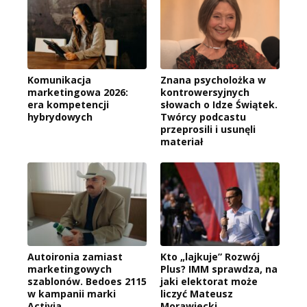
Komunikacja
Znana psycholożka w
marketingowa 2026:
kontrowersyjnych
era kompetencji
słowach o Idze Świątek.
hybrydowych
Twórcy podcastu
przeprosili i usunęli
materiał
Autoironia zamiast
Kto „lajkuje” Rozwój
marketingowych
Plus? IMM sprawdza, na
szablonów. Bedoes 2115
jaki elektorat może
w kampanii marki
liczyć Mateusz
Activia
Morawiecki