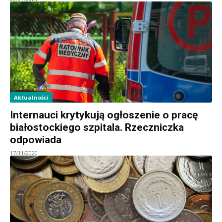
Aktualności
Internauci krytykują ogłoszenie o pracę
białostockiego szpitala. Rzeczniczka
odpowiada
17/11/2020