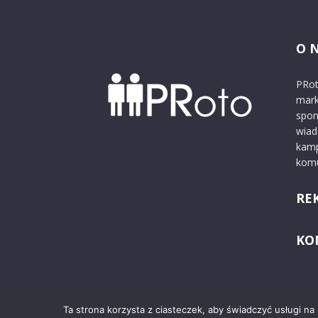
O 
PRot
mark
spon
wiad
kamp
komu
RE
KO
Ta strona korzysta z ciasteczek, aby świadczyć usługi na