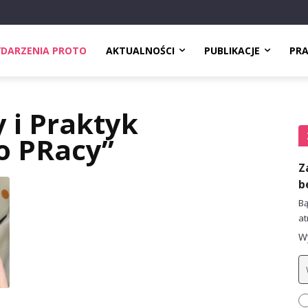
DARZENIA PROTO
AKTUALNOŚCI
PUBLIKACJE
PR
y i Praktyk
o PRacy”
Z
b
Bą
at
Wy