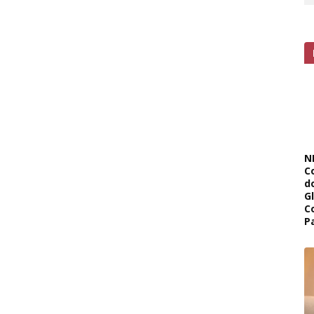
N
C
d
G
C
P