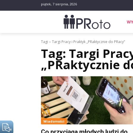
piątek, 7 sierpnia, 2026
WY
Tagi
Targi Pracy i Praktyk „PRaktycznie do PRacy”
Tag:
Targi Prac
„PRaktycznie d
Wiadomości
Co przyciąga młodych ludzi do