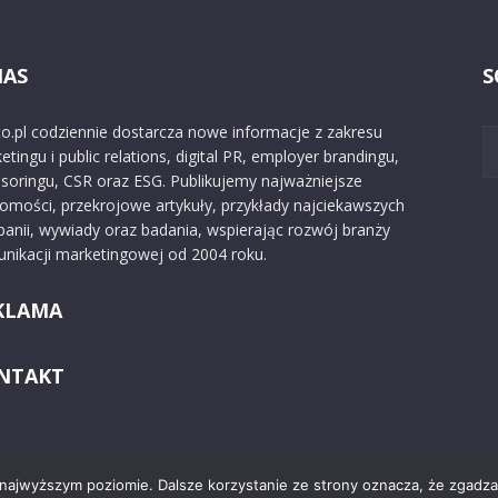
NAS
S
o.pl codziennie dostarcza nowe informacje z zakresu
etingu i public relations, digital PR, employer brandingu,
soringu, CSR oraz ESG. Publikujemy najważniejsze
omości, przekrojowe artykuły, przykłady najciekawszych
anii, wywiady oraz badania, wspierając rozwój branży
nikacji marketingowej od 2004 roku.
KLAMA
NTAKT
 najwyższym poziomie. Dalsze korzystanie ze strony oznacza, że zgadzas