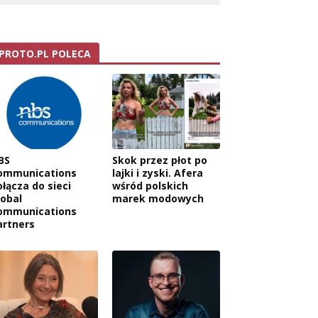
PROTO.PL POLECA
BS
Skok przez płot po
ommunications
lajki i zyski. Afera
ołącza do sieci
wśród polskich
lobal
marek modowych
ommunications
artners