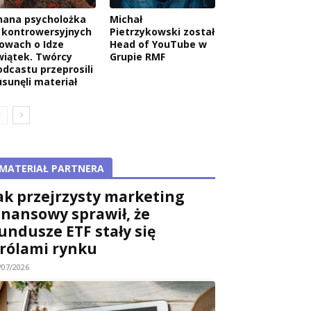
nana psycholożka
Michał
 kontrowersyjnych
Pietrzykowski został
łowach o Idze
Head of YouTube w
wiątek. Twórcy
Grupie RMF
odcastu przeprosili
usunęli materiał
MATERIAŁ PARTNERA
ak przejrzysty marketing
inansowy sprawił, że
undusze ETF stały się
rólami rynku
/07/2026