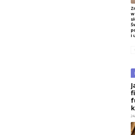
Z
w
s
Ś
p
i 
J
f
f
k
24