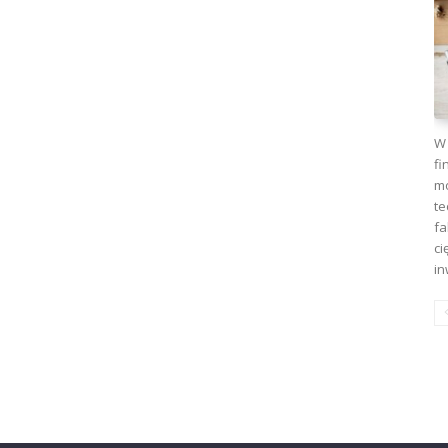
W 
fi
mo
te
fa
ci
in